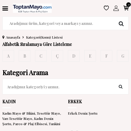
0
Anasayfa
Kategori(Konu) Listesi
Alfabetik Sıralamaya Göre Listeleme
A
B
C
Ç
D
E
F
G
Kategori Arama
KADIN
ERKEK
Kadın Mayo & Bikini,
Tesettür Mayo,
Erkek Deniz Şortu
Yarı Tesettür Mayo,
Kadın Deniz
Şortu,
Pareo & Plaj Elbisesi,
Tankini