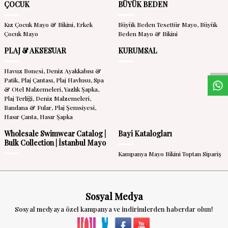
ÇOCUK
BÜYÜK BEDEN
Kız Çocuk Mayo & Bikini,
Erkek
Büyük Beden Tesettür Mayo,
Büyük
Çocuk Mayo
Beden Mayo & Bikini
W
h
a
s
a
p
p
D
e
s
t
e
H
a
t
t
PLAJ & AKSESUAR
KURUMSAL
Havuz Bonesi,
Deniz Ayakkabısı &
Patik,
Plaj Çantası,
Plaj Havlusu,
Spa
& Otel Malzemeleri,
Yazlık Şapka,
Plaj Terliği,
Deniz Malzemeleri,
Bandana & Fular,
Plaj Şemsiyesi,
Hasır Çanta,
Hasır Şapka
Wholesale Swimwear Catalog |
Bayi Katalogları
Bulk Collection | İstanbul Mayo
Kampanya Mayo Bikini Toptan Sipariş
Sosyal Medya
Sosyal medyaya özel kampanya ve indirimlerden haberdar olun!