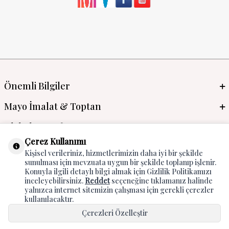
Önemli Bilgiler
Mayo İmalat & Toptan
Global Manufacturer
Çerez Kullanımı
Adres & İletişim
Kişisel verileriniz, hizmetlerimizin daha iyi bir şekilde
sunulması için mevzuata uygun bir şekilde toplanıp işlenir.
Konuyla ilgili detaylı bilgi almak için Gizlilik Politikamızı
inceleyebilirsiniz.
Reddet
seçeneğine tıklamanız halinde
yalnızca internet sitemizin çalışması için gerekli çerezler
kullanılacaktır.
Çerezleri Özelleştir