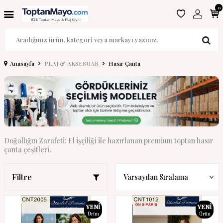
0
Anasayfa
PLAJ & AKSESUAR
Hasır Çanta
Doğallığın Zarafeti: El işçiliği ile hazırlanan premium toptan hasır
çanta çeşitleri.
Filtre
YENI
YENI
Ürün
Ürün