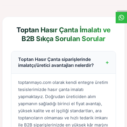
W
h
a
s
a
p
p
D
e
s
t
e
H
a
t
t
Toptan Hasır Çanta İmalatı ve
B2B Sıkça Sorulan Sorular
Toptan Hasır Çanta siparişlerinde
+
imalatçı/üretici avantajları nelerdir?
toptanmayo.com olarak kendi entegre üretim
tesislerimizde hasır çanta imalatı
yapmaktayız. Doğrudan üreticiden alım
yapmanın sağladığı birinci el fiyat avantajı,
yüksek kalite ve el işçiliği standartları, ara
toptancıların olmaması ve hızlı tedarik imkanı
ile B2B siparişlerinizde en yüksek kâr marjını