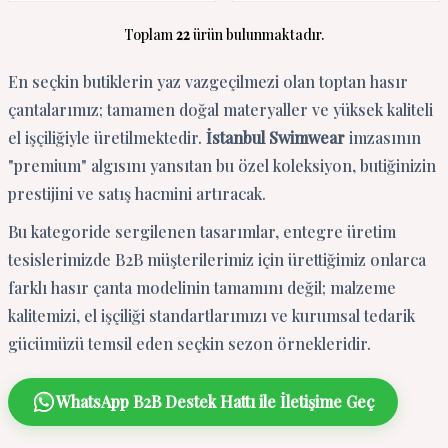
Toplam
22
ürün bulunmaktadır.
En seçkin butiklerin yaz vazgeçilmezi olan toptan hasır
çantalarımız; tamamen doğal materyaller ve yüksek kaliteli
el işçiliğiyle üretilmektedir.
İstanbul Swimwear
imzasının
"premium" algısını yansıtan bu özel koleksiyon, butiğinizin
prestijini ve satış hacmini artıracak.
Bu kategoride sergilenen tasarımlar, entegre üretim
tesislerimizde B2B müşterilerimiz için ürettiğimiz onlarca
farklı hasır çanta modelinin tamamını değil; malzeme
kalitemizi, el işçiliği standartlarımızı ve kurumsal tedarik
gücümüzü temsil eden seçkin sezon örnekleridir.
WhatsApp B2B Destek Hattı ile İletişime Geç