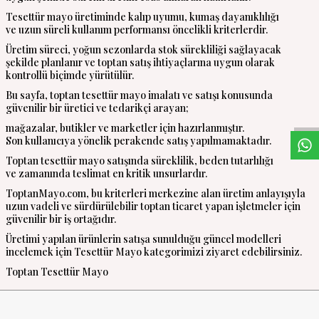
Tesettür mayo üretiminde kalıp uyumu, kumaş dayanıklılığı
ve uzun süreli kullanım performansı öncelikli kriterlerdir.
Üretim süreci, yoğun sezonlarda stok sürekliliği sağlayacak
şekilde planlanır ve toptan satış ihtiyaçlarına uygun olarak
kontrollü biçimde yürütülür.
W
h
a
s
a
p
p
D
e
s
t
e
H
a
t
t
Bu sayfa, toptan tesettür mayo imalatı ve satışı konusunda
güvenilir bir üretici ve tedarikçi arayan;
mağazalar, butikler ve marketler için hazırlanmıştır.
Son kullanıcıya yönelik perakende satış yapılmamaktadır.
Toptan tesettür mayo satışında süreklilik, beden tutarlılığı
ve zamanında teslimat en kritik unsurlardır.
ToptanMayo.com, bu kriterleri merkezine alan üretim anlayışıyla
uzun vadeli ve sürdürülebilir toptan ticaret yapan işletmeler için
güvenilir bir iş ortağıdır.
Üretimi yapılan ürünlerin satışa sunulduğu güncel modelleri
incelemek için Tesettür Mayo kategorimizi ziyaret edebilirsiniz.
Toptan Tesettür Mayo