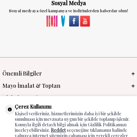
Sosyal Medya
Sosyal medyaya özel kampanya ve indirimlerden haberdar olun!
Önemli Bilgiler
Mayo İmalat & Toptan
Global Manufacturer
Çerez Kullanımı
Adres & İletişim
Kişisel verileriniz, hizmetlerimizin daha iyi bir şekilde
sunulması için mevzuata uygun bir şekilde toplanıp işlenir.
Konuyla ilgili detaylı bilgi almak için Gizlilik Politikamızı
inceleyebilirsiniz.
Reddet
seçeneğine tıklamanız halinde
yalnızca internet sitemizin çalışması için gerekli çerezler