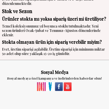
düzenlenmektedir.
Stok ve Sezon
Ürünler stokta mı yoksa sipariş üzeri mi üretiliyor?
Temel koleksiyonumuz yıl boyunca stoklu tutulmaktadır. Yeni
sezon ürünleri Ocak-Şubat ve Temmuz-Ağustos dönemlerinde
eklenir.
Stokta olmayan ürün için sipariş verebilir miyim?
Evet, üretim siparişi açılabilir. Üretim siparişi için minimum miktar
50 adet olup süre yaklaşık 15-20 iş günüdür.
Sosyal Medya
Sosyal medyaya özel kampanya ve indirimlerden haberdar olun!