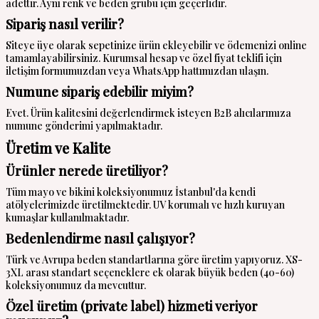
adettir. Aynı renk ve beden grubu için geçerlidir.
Sipariş nasıl verilir?
Siteye üye olarak sepetinize ürün ekleyebilir ve ödemenizi online
tamamlayabilirsiniz. Kurumsal hesap ve özel fiyat teklifi için
iletişim formumuzdan veya WhatsApp hattımızdan ulaşın.
Numune sipariş edebilir miyim?
Evet. Ürün kalitesini değerlendirmek isteyen B2B alıcılarımıza
numune gönderimi yapılmaktadır.
Üretim ve Kalite
Ürünler nerede üretiliyor?
Tüm mayo ve bikini koleksiyonumuz İstanbul'da kendi
atölyelerimizde üretilmektedir. UV korumalı ve hızlı kuruyan
kumaşlar kullanılmaktadır.
Bedenlendirme nasıl çalışıyor?
Türk ve Avrupa beden standartlarına göre üretim yapıyoruz. XS-
3XL arası standart seçeneklere ek olarak büyük beden (40-60)
koleksiyonumuz da mevcuttur.
Özel üretim (private label) hizmeti veriyor