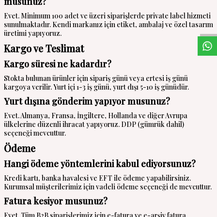
musunuz?
W
h
a
s
a
p
p
D
e
s
t
e
H
a
t
t
Evet. Minimum 100 adet ve üzeri siparişlerde private label hizmeti
sunulmaktadır. Kendi markanız için etiket, ambalaj ve özel tasarım
üretimi yapıyoruz.
Kargo ve Teslimat
Kargo süresi ne kadardır?
Stokta bulunan ürünler için sipariş günü veya ertesi iş günü
kargoya verilir. Yurt içi 1-3 iş günü, yurt dışı 5-10 iş günüdür.
Yurt dışına gönderim yapıyor musunuz?
Evet. Almanya, Fransa, İngiltere, Hollanda ve diğer Avrupa
ülkelerine düzenli ihracat yapıyoruz. DDP (gümrük dahil)
seçeneği mevcuttur.
Ödeme
Hangi ödeme yöntemlerini kabul ediyorsunuz?
Kredi kartı, banka havalesi ve EFT ile ödeme yapabilirsiniz.
Kurumsal müşterilerimiz için vadeli ödeme seçeneği de mevcuttur.
Fatura kesiyor musunuz?
Evet. Tüm B2B siparişlerimiz için e-fatura ve e-arşiv fatura