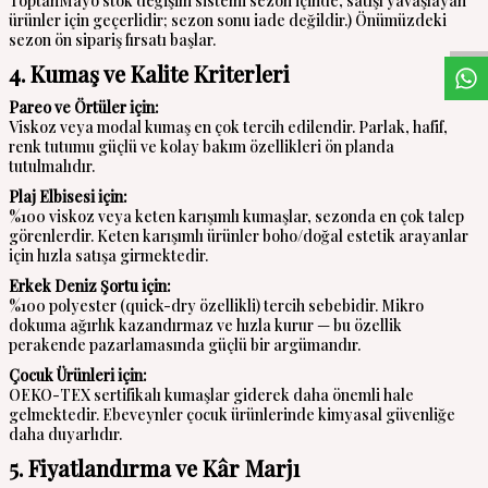
W
h
a
s
a
p
p
D
e
s
t
e
H
a
t
t
ToptanMayo stok değişim sistemi sezon içinde, satışı yavaşlayan
ürünler için geçerlidir; sezon sonu iade değildir.) Önümüzdeki
sezon ön sipariş fırsatı başlar.
4. Kumaş ve Kalite Kriterleri
Pareo ve Örtüler için:
Viskoz veya modal kumaş en çok tercih edilendir. Parlak, hafif,
renk tutumu güçlü ve kolay bakım özellikleri ön planda
tutulmalıdır.
Plaj Elbisesi için:
%100 viskoz veya keten karışımlı kumaşlar, sezonda en çok talep
görenlerdir. Keten karışımlı ürünler boho/doğal estetik arayanlar
için hızla satışa girmektedir.
Erkek Deniz Şortu için:
%100 polyester (quick-dry özellikli) tercih sebebidir. Mikro
dokuma ağırlık kazandırmaz ve hızla kurur — bu özellik
perakende pazarlamasında güçlü bir argümandır.
Çocuk Ürünleri için:
OEKO-TEX sertifikalı kumaşlar giderek daha önemli hale
gelmektedir. Ebeveynler çocuk ürünlerinde kimyasal güvenliğe
daha duyarlıdır.
5. Fiyatlandırma ve Kâr Marjı