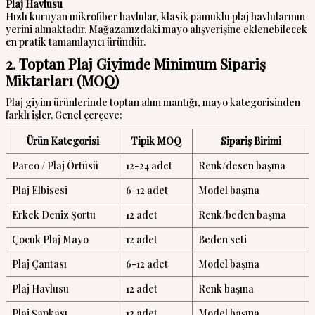
Plaj Havlusu
Hızlı kuruyan mikrofiber havlular, klasik pamuklu plaj havlularının
yerini almaktadır. Mağazanızdaki mayo alışverişine eklenebilecek
en pratik tamamlayıcı üründür.
2. Toptan Plaj Giyimde Minimum Sipariş
Miktarları (MOQ)
Plaj giyim ürünlerinde toptan alım mantığı, mayo kategorisinden
farklı işler. Genel çerçeve:
Ürün Kategorisi
Tipik MOQ
Sipariş Birimi
Pareo / Plaj Örtüsü
12-24 adet
Renk/desen başına
Plaj Elbisesi
6-12 adet
Model başına
Erkek Deniz Şortu
12 adet
Renk/beden başına
Çocuk Plaj Mayo
12 adet
Beden seti
Plaj Çantası
6-12 adet
Model başına
Plaj Havlusu
12 adet
Renk başına
Plaj Şapkası
12 adet
Model başına