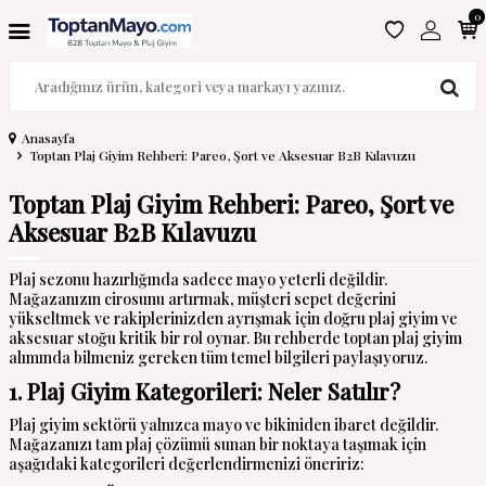
0
Anasayfa
Toptan Plaj Giyim Rehberi: Pareo, Şort ve Aksesuar B2B Kılavuzu
Toptan Plaj Giyim Rehberi: Pareo, Şort ve
Aksesuar B2B Kılavuzu
Plaj sezonu hazırlığında sadece mayo yeterli değildir.
Mağazanızın cirosunu artırmak, müşteri sepet değerini
yükseltmek ve rakiplerinizden ayrışmak için doğru plaj giyim ve
aksesuar stoğu kritik bir rol oynar. Bu rehberde toptan plaj giyim
alımında bilmeniz gereken tüm temel bilgileri paylaşıyoruz.
1. Plaj Giyim Kategorileri: Neler Satılır?
Plaj giyim sektörü yalnızca mayo ve bikiniden ibaret değildir.
Mağazanızı tam plaj çözümü sunan bir noktaya taşımak için
aşağıdaki kategorileri değerlendirmenizi öneririz: