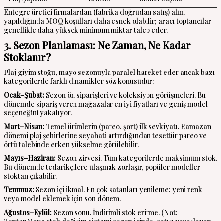
Entegre üretici firmalardan (fabrika doğrudan satış) alım
yapıldığında MOQ koşulları daha esnek olabilir; aracı toptancılar
genellikle daha yüksek minimum miktar talep eder.
3. Sezon Planlaması: Ne Zaman, Ne Kadar
Stoklanır?
Plaj giyim stoğu, mayo sezonuyla paralel hareket eder ancak bazı
kategorilerde farklı dinamikler söz konusudur:
Ocak–Şubat:
Sezon ön siparişleri ve koleksiyon görüşmeleri. Bu
dönemde sipariş veren mağazalar en iyi fiyatları ve geniş model
seçeneğini yakalıyor.
Mart–Nisan:
Temel ürünlerin (pareo, şort) ilk sevkiyatı. Ramazan
dönemi plaj şehirlerine seyahati artırdığından tesettür pareo ve
örtü talebinde erken yükselme görülebilir.
Mayıs–Haziran:
Sezon zirvesi. Tüm kategorilerde maksimum stok.
Bu dönemde tedarikçilere ulaşmak zorlaşır, popüler modeller
stoktan çıkabilir.
Temmuz:
Sezon içi ikmal. En çok satanları yenileme; yeni renk
veya model eklemek için son dönem.
Ağustos–Eylül:
Sezon sonu. İndirimli stok eritme. (Not: