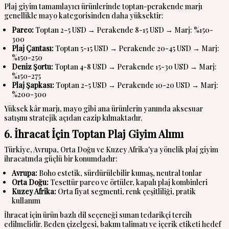
Plaj giyim tamamlayıcı ürünlerinde toptan-perakende marjı
genellikle mayo kategorisinden daha yüksektir:
Pareo:
Toptan 2-5 USD → Perakende 8-15 USD → Marj: %150-
300
Plaj Çantası:
Toptan 5-15 USD → Perakende 20-45 USD → Marj:
%150-250
Deniz Şortu:
Toptan 4-8 USD → Perakende 15-30 USD → Marj:
%150-275
Plaj Şapkası:
Toptan 2-5 USD → Perakende 10-20 USD → Marj:
%200-300
Yüksek kâr marjı, mayo gibi ana ürünlerin yanında aksesuar
satışını stratejik açıdan cazip kılmaktadır.
6. İhracat İçin Toptan Plaj Giyim Alımı
Türkiye, Avrupa, Orta Doğu ve Kuzey Afrika'ya yönelik plaj giyim
ihracatında güçlü bir konumdadır:
Avrupa:
Boho estetik, sürdürülebilir kumaş, neutral tonlar
Orta Doğu:
Tesettür pareo ve örtüler, kapalı plaj kombinleri
Kuzey Afrika:
Orta fiyat segmenti, renk çeşitliliği, pratik
kullanım
İhracat için ürün bazlı dil seçeneği sunan tedarikçi tercih
edilmelidir. Beden çizelgesi, bakım talimatı ve içerik etiketi hedef