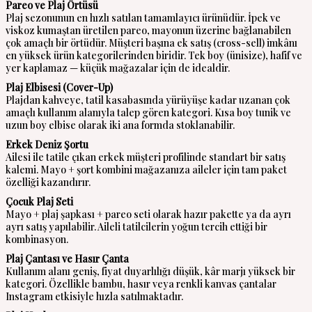
Pareo ve Plaj Örtüsü
Plaj sezonunun en hızlı satılan tamamlayıcı ürünüdür. İpek ve
viskoz kumaştan üretilen pareo, mayonun üzerine bağlanabilen
çok amaçlı bir örtüdür. Müşteri başına ek satış (cross-sell) imkânı
en yüksek ürün kategorilerinden biridir. Tek boy (ünisize), hafif ve
yer kaplamaz — küçük mağazalar için de idealdir.
Plaj Elbisesi (Cover-Up)
Plajdan kahveye, tatil kasabasında yürüyüşe kadar uzanan çok
amaçlı kullanım alanıyla talep gören kategori. Kısa boy tunik ve
uzun boy elbise olarak iki ana formda stoklanabilir.
Erkek Deniz Şortu
Ailesi ile tatile çıkan erkek müşteri profilinde standart bir satış
kalemi. Mayo + şort kombini mağazanıza aileler için tam paket
özelliği kazandırır.
Çocuk Plaj Seti
Mayo + plaj şapkası + pareo seti olarak hazır pakette ya da ayrı
ayrı satış yapılabilir. Aileli tatilcilerin yoğun tercih ettiği bir
kombinasyon.
Plaj Çantası ve Hasır Çanta
Kullanım alanı geniş, fiyat duyarlılığı düşük, kâr marjı yüksek bir
kategori. Özellikle bambu, hasır veya renkli kanvas çantalar
Instagram etkisiyle hızla satılmaktadır.