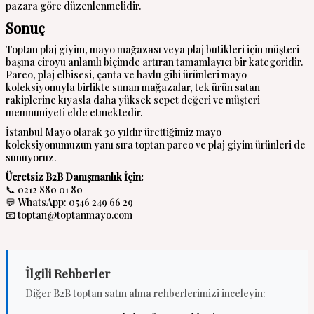
pazara göre düzenlenmelidir.
Sonuç
Toptan plaj giyim, mayo mağazası veya plaj butikleri için müşteri
başına ciroyu anlamlı biçimde artıran tamamlayıcı bir kategoridir.
Pareo, plaj elbisesi, çanta ve havlu gibi ürünleri mayo
koleksiyonuyla birlikte sunan mağazalar, tek ürün satan
rakiplerine kıyasla daha yüksek sepet değeri ve müşteri
memnuniyeti elde etmektedir.
İstanbul Mayo olarak 30 yıldır ürettiğimiz mayo
koleksiyonumuzun yanı sıra toptan pareo ve plaj giyim ürünleri de
sunuyoruz.
Ücretsiz B2B Danışmanlık İçin:
📞 0212 880 01 80
💬 WhatsApp: 0546 249 66 29
📧 toptan@toptanmayo.com
İlgili Rehberler
Diğer B2B toptan satın alma rehberlerimizi inceleyin: