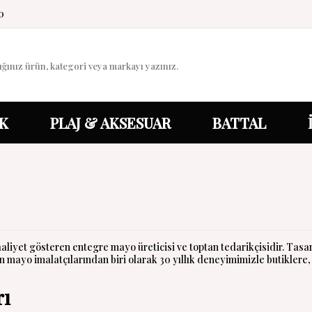
0
K
PLAJ & AKSESUAR
BATTAL
aliyet gösteren entegre mayo üreticisi ve toptan tedarikçisidir. Tas
 mayo imalatçılarından biri olarak 30 yıllık deneyimimizle butiklere, z
rı