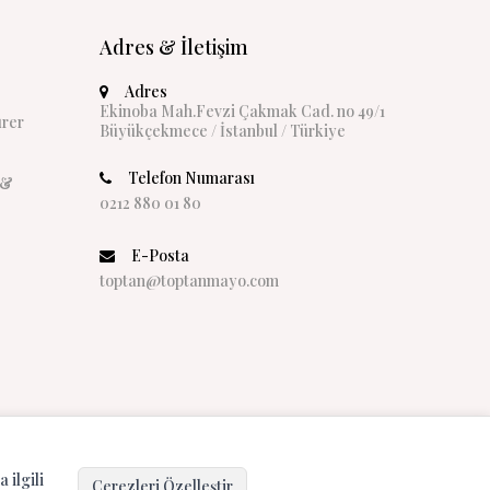
Adres & İletişim
Adres
Ekinoba Mah.Fevzi Çakmak Cad. no 49/1
rer
Büyükçekmece / İstanbul / Türkiye
Telefon Numarası
 &
0212 880 01 80
E-Posta
toptan@toptanmayo.com
 ilgili
Çerezleri Özelleştir
Hepsini Kabul Et