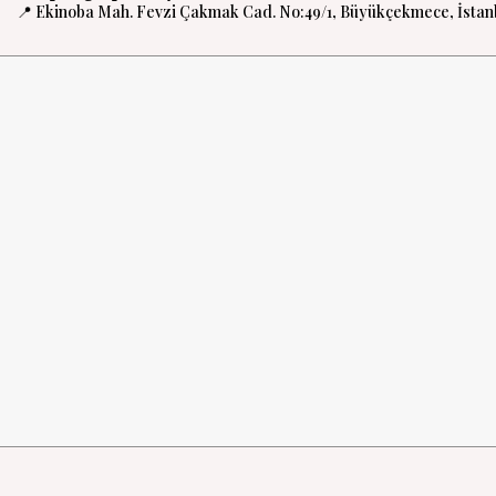
📍 Ekinoba Mah. Fevzi Çakmak Cad. No:49/1, Büyükçekmece, İstan