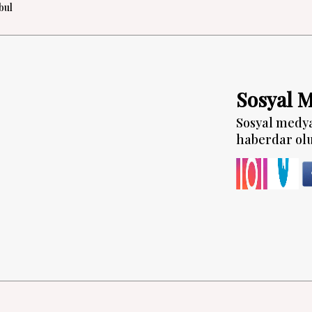
bul
Sosyal 
Sosyal medy
haberdar ol