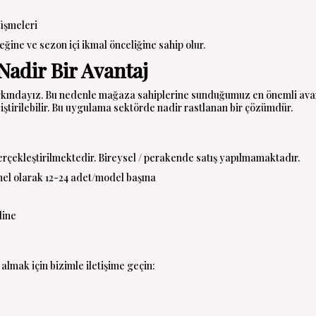
üşmeleri
ine ve sezon içi ikmal önceliğine sahip olur.
Nadir Bir Avantaj
arkındayız. Bu nedenle mağaza sahiplerine sunduğumuz en önemli ava
ğiştirilebilir. Bu uygulama sektörde nadir rastlanan bir çözümdür.
rçekleştirilmektedir. Bireysel / perakende satış yapılmamaktadır.
nel olarak 12-24 adet/model başına
line
lmak için bizimle iletişime geçin: