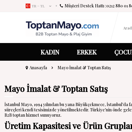
Müşteri Destek Hattı :
0212 880 01 8
TR − TL
KADIN
ERKEK
ÇOCU
Anasayfa
Mayo İmalat & Toptan Satış
Mayo İmalat & Toptan Satış
İstanbul Mayo, 1994 yılından bu yana Büyükçekmece, İstanbul'da fa
süreçleri kendi tesisimizde yönetilmektedir. Türkiye'nin önde gelen
B2B toptan hizmet sunuyoruz.
Üretim Kapasitesi ve Ürün Grupla