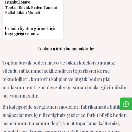
İstanbul Mayo
Toptan Büyük Beden Tankini –
Battal Bikini Modeli
Ürünün fiyatını görmek için
bayi girişi
yapınız
Toplam
9
ürün bulunmaktadır.
Toptan büyük beden mayo ve bikini koleksiyonumuz;
vücudu mükemmel şekillendiren toparlayıcı korse
W
h
a
s
a
p
p
D
e
s
t
e
H
a
t
t
teknolojileri, konforlu kalıplar ve büyük beden plaj
modasının en trend desenlerini sunan imalat gücümüzün
bir yansımasıdır.
Bu kategoride sergilenen modeller, fabrikamızda butik ve
mağazalarınız için ürettiğimiz yüzlerce farklı büyük beden
tasarımının tamamını değil; vücut toparlama kalitemizi,
esnek Lycra kumaş yapımızı ve B2B kalıplarımızı temsil