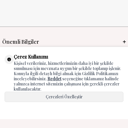
Önemli Bilgiler
Mayo İmalat & Toptan
Çerez Kullanımı
Kişisel verileriniz, hizmetlerimizin daha iyi bir şekilde
Global Manufacturer
sunulması için mevzuata uygun bir şekilde toplanıp işlenir.
Konuyla ilgili detaylı bilgi almak için Gizlilik Politikamızı
Adres & İletişim
inceleyebilirsiniz.
Reddet
seçeneğine tıklamanız halinde
yalnızca internet sitemizin çalışması için gerekli çerezler
kullanılacaktır.
Çerezleri Özelleştir
Hepsini Kabul Et