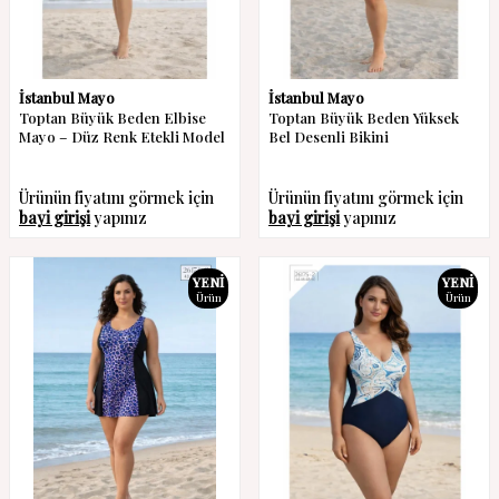
İstanbul Mayo
İstanbul Mayo
Toptan Büyük Beden Elbise
Toptan Büyük Beden Yüksek
Mayo – Düz Renk Etekli Model
Bel Desenli Bikini
Ürünün fiyatını görmek için
Ürünün fiyatını görmek için
bayi girişi
yapınız
bayi girişi
yapınız
YENI
YENI
Ürün
Ürün