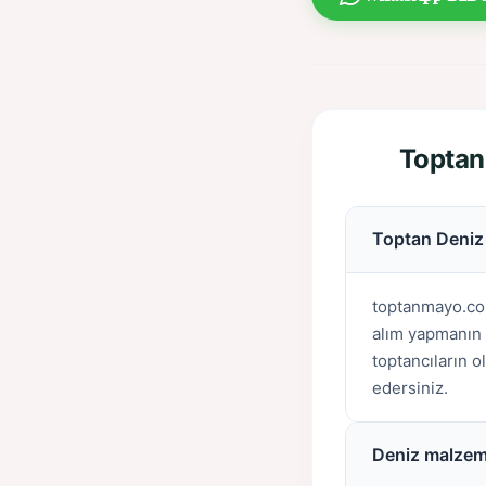
Toptan
Toptan Deniz &
toptanmayo.com
alım yapmanın s
toptancıların o
edersiniz.
Deniz malzeme