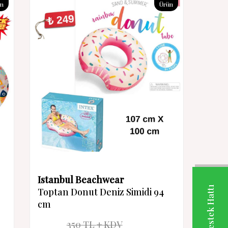
ün
Ürün
Istanbul Beachwear
Toptan Donut Deniz Simidi 94
cm
350
TL
KDV
%
29