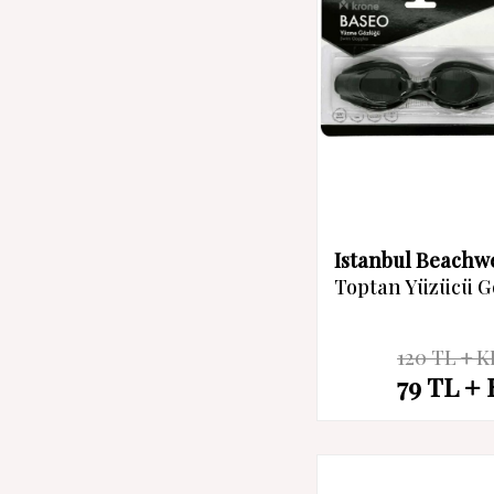
Istanbul Beachw
Toptan Yüzücü G
120
TL
K
%
34
79
TL
İndirim