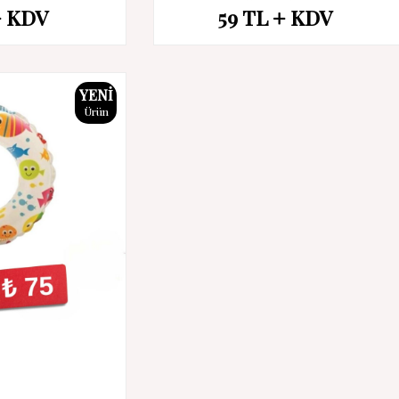
KDV
59
TL
KDV
İndirim
YENI
Ürün