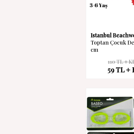
Istanbul Beachw
Toptan Çocuk Den
cm
110
TL
K
%
46
59
TL
İndirim