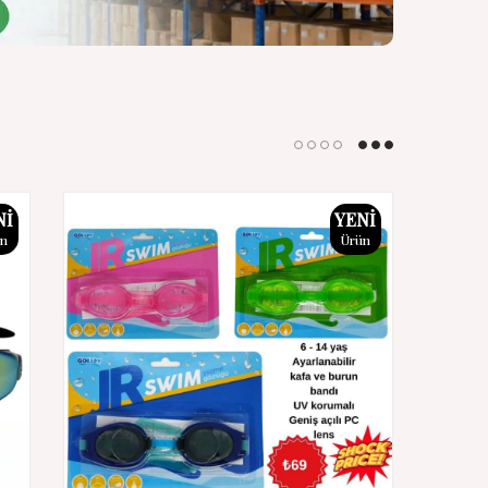
NI
YENI
ün
Ürün