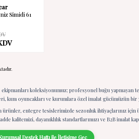
ear
iz Simidi 61
DV
KDV
tadır.
 ekipmanları koleksiyonumuz; profesyonel buğu yapmayan tem
leri, kum oyuncakları ve kurumlara özel imalat gücümüzün bir
 ürünler, entegre tesislerimizde sezonluk ihtiyaçlarınız için 
de kalitemizi, dayanıklılık standartlarımızı ve B2B imalat ka
urumsal Destek Hattı ile İletişime Geç