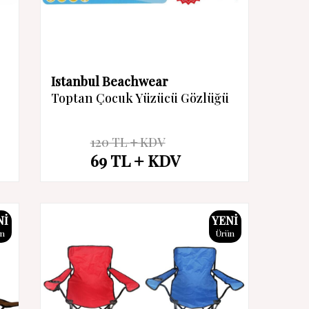
Istanbul Beachwear
Toptan Çocuk Yüzücü Gözlüğü
120
TL
KDV
%
43
69
TL
KDV
İndirim
NI
YENI
ün
Ürün