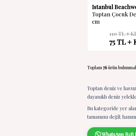
Istanbul Beachw
Toptan Çocuk Den
cm
110
TL
K
%
32
75
TL
İndirim
Toplam
76
ürün bulunmak
Toptan deniz ve havuz
dayanıklı deniz yelek
Bu kategoride yer alan
tamamını değil; hammad
WhatsApp B2B K