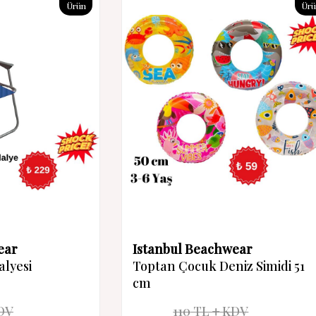
Ürün
Ür
ear
Istanbul Beachwear
alyesi
Toptan Çocuk Deniz Simidi 51
cm
DV
110
TL
KDV
%
46