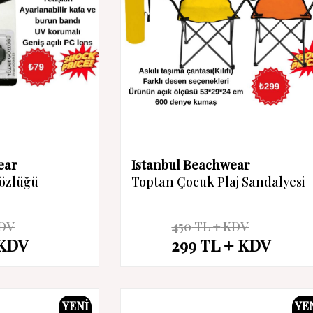
ear
Istanbul Beachwear
özlüğü
Toptan Çocuk Plaj Sandalyesi
DV
450
TL
KDV
%
34
KDV
299
TL
KDV
İndirim
YENI
YE