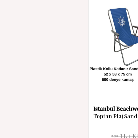
Istanbul Beachw
Toptan Plaj Sand
375
TL
K
%
20