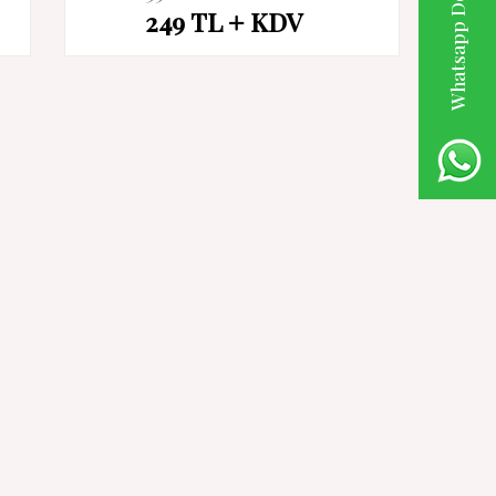
Whatsapp Destek Hattı
249
TL
KDV
İndirim