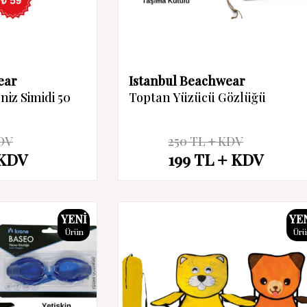
ear
Istanbul Beachwear
iz Simidi 50
Toptan Yüzücü Gözlüğü
DV
250
TL
KDV
%
20
KDV
199
TL
KDV
İndirim
YENI
YE
Ürün
Ür