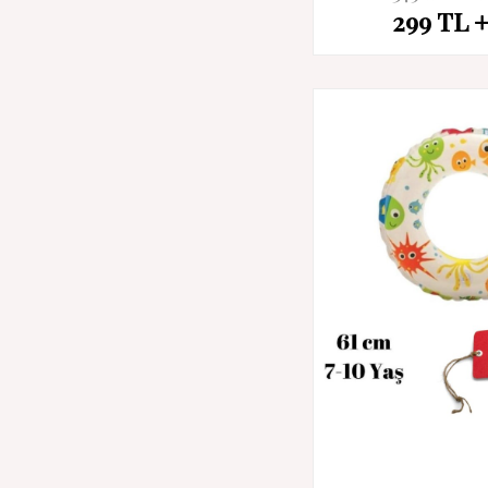
299
TL
İndirim