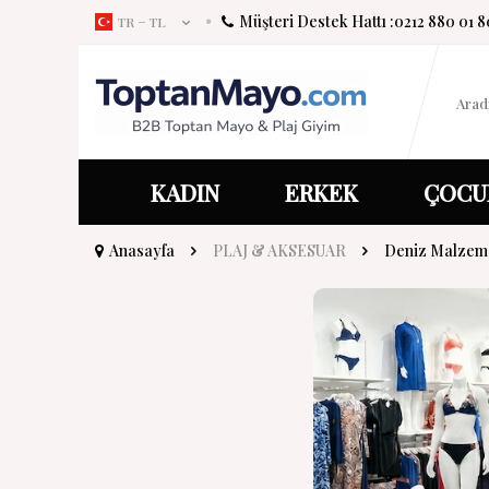
Müşteri Destek Hattı :
0212 880 01 8
TR − TL
KADIN
ERKEK
ÇOCU
Anasayfa
PLAJ & AKSESUAR
Deniz Malzeme