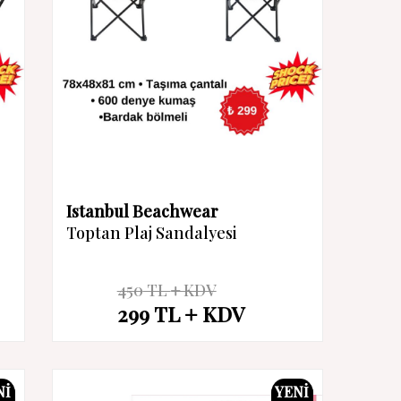
Istanbul Beachwear
Toptan Plaj Sandalyesi
450
TL
KDV
%
34
299
TL
KDV
İndirim
NI
YENI