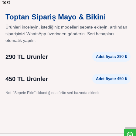
test
Toptan Sipariş Mayo & Bikini
Ürünleri inceleyin, istediğiniz modelleri sepete ekleyin, ardından
siparişinizi WhatsApp üzerinden gönderin. Seri hesapları
otomatik yapılır.
290 TL Ürünler
Adet fiyatı: 290 ₺
450 TL Ürünler
Adet fiyatı: 450 ₺
Not: “Sepete Ekle” tıklandığında ürün seri bazında eklenir.
W
h
a
s
a
p
p
D
e
s
t
e
H
a
t
t