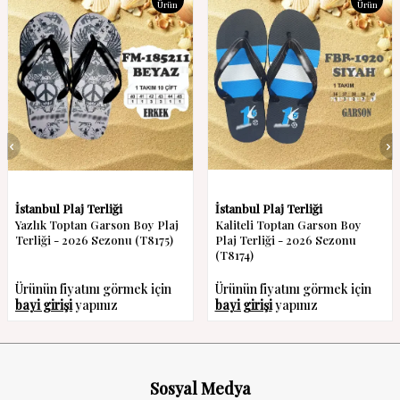
Ürün
Ürün
İstanbul Plaj Terliği
İstanbul Plaj Terliği
Yazlık Toptan Garson Boy Plaj
Kaliteli Toptan Garson Boy
Terliği - 2026 Sezonu (T8175)
Plaj Terliği - 2026 Sezonu
(T8174)
Ürünün fiyatını görmek için
Ürünün fiyatını görmek için
bayi girişi
yapınız
bayi girişi
yapınız
Sosyal Medya