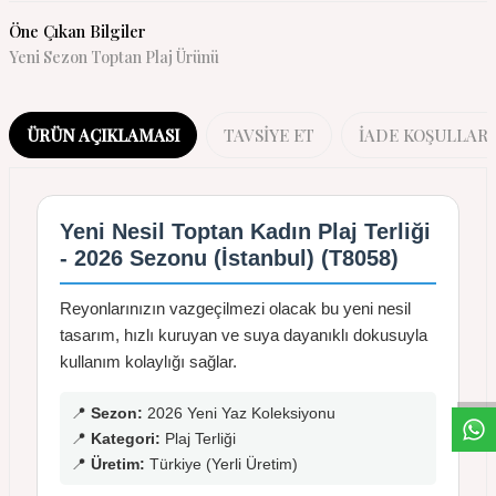
Öne Çıkan Bilgiler
Yeni Sezon Toptan Plaj Ürünü
ÜRÜN AÇIKLAMASI
TAVSIYE ET
İADE KOŞULLARI
Yeni Nesil Toptan Kadın Plaj Terliği
- 2026 Sezonu (İstanbul) (T8058)
Reyonlarınızın vazgeçilmezi olacak bu yeni nesil
W
h
a
s
a
p
p
D
e
s
t
e
H
a
t
t
tasarım, hızlı kuruyan ve suya dayanıklı dokusuyla
kullanım kolaylığı sağlar.
📍
Sezon:
2026 Yeni Yaz Koleksiyonu
📍
Kategori:
Plaj Terliği
📍
Üretim:
Türkiye (Yerli Üretim)