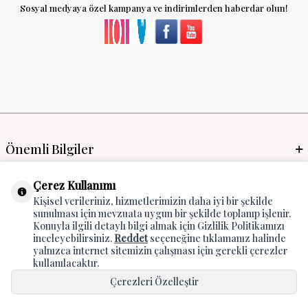
Sosyal medyaya özel kampanya ve indirimlerden haberdar olun!
Önemli Bilgiler
Mayo İmalat & Toptan
Çerez Kullanımı
Kişisel verileriniz, hizmetlerimizin daha iyi bir şekilde
Global Manufacturer
sunulması için mevzuata uygun bir şekilde toplanıp işlenir.
Konuyla ilgili detaylı bilgi almak için Gizlilik Politikamızı
Adres & İletişim
inceleyebilirsiniz.
Reddet
seçeneğine tıklamanız halinde
yalnızca internet sitemizin çalışması için gerekli çerezler
kullanılacaktır.
Çerezleri Özelleştir
Hepsini Kabul Et