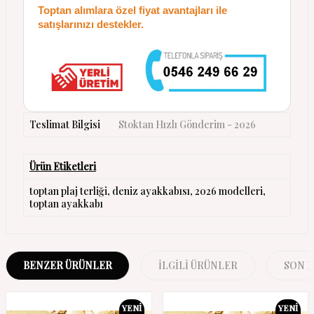
Toptan alımlara özel fiyat avantajları ile
satışlarınızı destekler.
Teslimat Bilgisi
Stoktan Hızlı Gönderim - 2026
Ürün Etiketleri
toptan plaj terliği
,
deniz ayakkabısı
,
2026 modelleri
,
toptan ayakkabı
BENZER ÜRÜNLER
İLGILI ÜRÜNLER
SON 
YENI
YENI