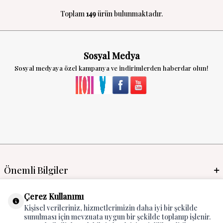
Toplam
149
ürün bulunmaktadır.
Sosyal Medya
Sosyal medyaya özel kampanya ve indirimlerden haberdar olun!
Önemli Bilgiler
Mayo İmalat & Toptan
Çerez Kullanımı
Kişisel verileriniz, hizmetlerimizin daha iyi bir şekilde
Global Manufacturer
sunulması için mevzuata uygun bir şekilde toplanıp işlenir.