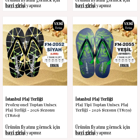
bayi girişi
yapınız
bayi girişi
yapınız
YENI
YENI
Ürün
Ürün
İstanbul Plaj Terliği
İstanbul Plaj Terliği
Profesyonel Toptan Unisex
Plaj Tipi Toptan Unisex Plaj
Plaj Terliği - 2026 Sezonu
Terliği - 2026 Sezonu (T8159)
(T8160)
Ürünün fiyatını görmek için
Ürünün fiyatını görmek için
bayi girişi
yapınız
bayi girişi
yapınız