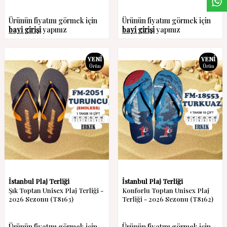
Ürünün fiyatını görmek için
Ürünün fiyatını görmek için
bayi girişi
yapınız
bayi girişi
yapınız
YENI
YENI
Ürün
Ürün
İstanbul Plaj Terliği
İstanbul Plaj Terliği
Şık Toptan Unisex Plaj Terliği -
Konforlu Toptan Unisex Plaj
2026 Sezonu (T8163)
Terliği - 2026 Sezonu (T8162)
Ürünün fiyatını görmek için
Ürünün fiyatını görmek için