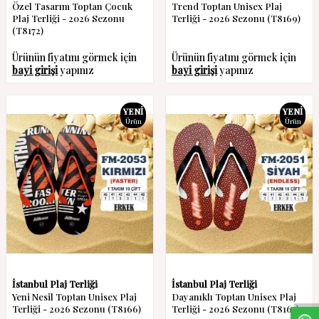
Özel Tasarım Toptan Çocuk
Trend Toptan Unisex Plaj
Plaj Terliği - 2026 Sezonu
Terliği - 2026 Sezonu (T8169)
(T8172)
Ürünün fiyatını görmek için
Ürünün fiyatını görmek için
bayi girişi
yapınız
bayi girişi
yapınız
YENI
YENI
Ürün
Ürün
W
h
a
s
a
p
p
D
e
s
t
e
H
a
t
t
İstanbul Plaj Terliği
İstanbul Plaj Terliği
Yeni Nesil Toptan Unisex Plaj
Dayanıklı Toptan Unisex Plaj
Terliği - 2026 Sezonu (T8166)
Terliği - 2026 Sezonu (T8165)