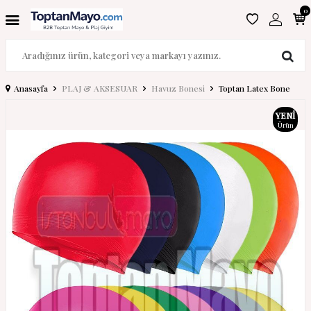
0
Anasayfa
PLAJ & AKSESUAR
Havuz Bonesi
Toptan Latex Bone
YENI
Ürün