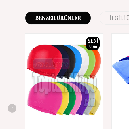
BENZER ÜRÜNLER
İLGILI
YENI
Ürün