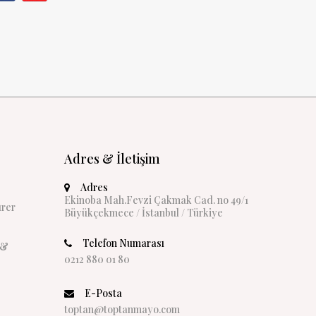
Adres & İletişim
Adres
Ekinoba Mah.Fevzi Çakmak Cad. no 49/1
rer
Büyükçekmece / İstanbul / Türkiye
Telefon Numarası
 &
0212 880 01 80
E-Posta
toptan@toptanmayo.com