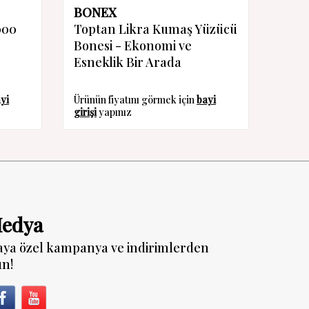
BONEX
BON
000
Toptan Likra Kumaş Yüzücü
Topt
Bonesi - Ekonomi ve
Esneklik Bir Arada
yi
Ürünün fiyatını görmek için
bayi
Ürünün
girişi
yapınız
girişi
y
Medya
aya özel kampanya ve indirimlerden
un!