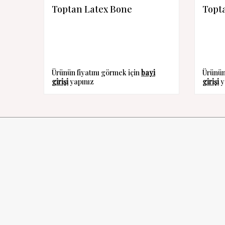
Toptan Latex Bone
Topta
Ürünün fiyatını görmek için
bayi
Ürünün
girişi
yapınız
girişi
y