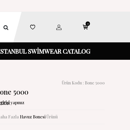
0
İSTANBUL SWİMWEAR CATALOG
Ürün Kodu :
Bone 5000
Bone 5000
girişi
yapınız
aha Fazla
Havuz Bonesi
Ürünü