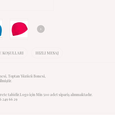
E KOŞULLARI
HIZLI MESAJ
esi, Toptan Yüzücü Bonesi,
miştir.
crete tabidir.Logo için Min 500 adet sipariş alınmaktadır.
6 249 66 29