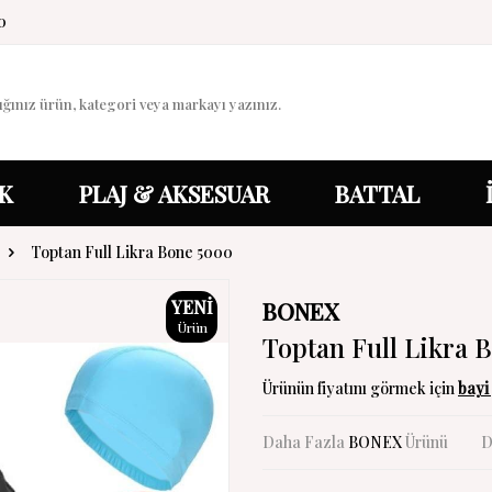
0
K
PLAJ & AKSESUAR
BATTAL
Toptan Full Likra Bone 5000
YENI
BONEX
Ürün
Toptan Full Likra 
Ürünün fiyatını görmek için
bayi 
Daha Fazla
BONEX
Ürünü
D