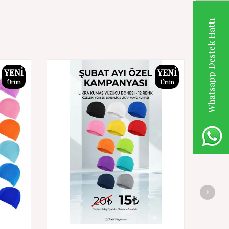
Whatsapp Destek Hattı
YENI
YENI
Ürün
Ürün