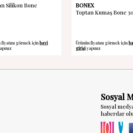
n Silikon Bone
BONEX
Toptan Kumaş Bone 3
 fiyatını görmek için
bayi
Ürünün fiyatını görmek için
ba
apınız
girişi
yapınız
Sosyal 
Sosyal medy
haberdar ol