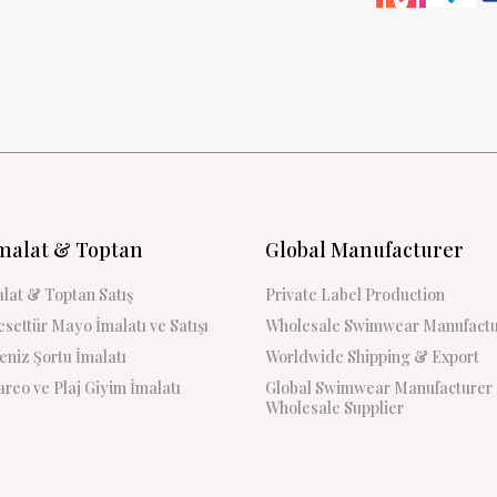
malat & Toptan
Global Manufacturer
lat & Toptan Satış
Private Label Production
settür Mayo İmalatı ve Satışı
Wholesale Swimwear Manufactu
niz Şortu İmalatı
Worldwide Shipping & Export
reo ve Plaj Giyim İmalatı
Global Swimwear Manufacturer
Wholesale Supplier