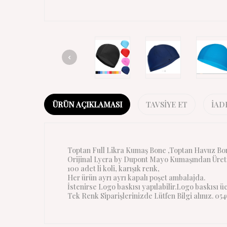
ÜRÜN AÇIKLAMASI
TAVSIYE ET
İAD
Toptan Full Likra Kumaş Bone ,Toptan Havuz Bon
Orijinal Lycra by Dupont Mayo Kumaşından Üretil
100 adet li koli, karışık renk,
Her ürün ayrı ayrı kapalı poşet ambalajda.
İstenirse Logo baskısı yapılabilir.Logo baskısı ü
Tek Renk Siparişlerinizde Lütfen Bilgi alınız. 054