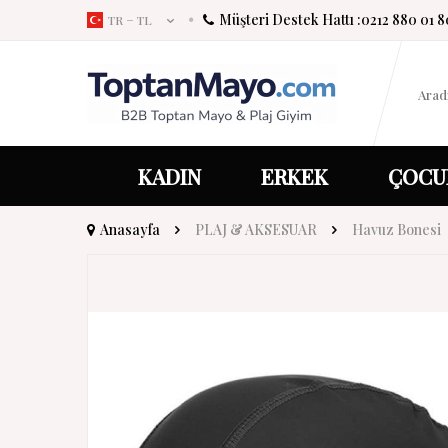
Müşteri Destek Hattı :
0212 880 01 8
TR − TL
KADIN
ERKEK
ÇOCU
Anasayfa
PLAJ & AKSESUAR
Havuz Bonesi