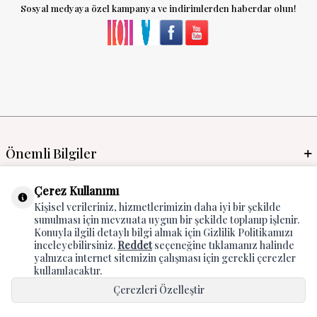
Sosyal medyaya özel kampanya ve indirimlerden haberdar olun!
Önemli Bilgiler
Mayo İmalat & Toptan
Çerez Kullanımı
Kişisel verileriniz, hizmetlerimizin daha iyi bir şekilde
Global Manufacturer
sunulması için mevzuata uygun bir şekilde toplanıp işlenir.
Konuyla ilgili detaylı bilgi almak için Gizlilik Politikamızı
Adres & İletişim
inceleyebilirsiniz.
Reddet
seçeneğine tıklamanız halinde
yalnızca internet sitemizin çalışması için gerekli çerezler
kullanılacaktır.
Çerezleri Özelleştir
Hepsini Kabul Et