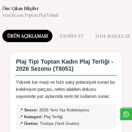
Öne Çıkan Bilgiler
Yeni Sezon Toptan Plaj Ürünü
ÜRÜN AÇIKLAMASI
TAVSIYE ET
İADE KOŞULLARI
Plaj Tipi Toptan Kadın Plaj Terliği -
2026 Sezonu (T8051)
Yüksek kar marjı ve hızlı satış potansiyeli sunan bu
W
h
a
s
a
p
p
D
e
s
t
e
H
a
t
t
koleksiyon parçası, nefes alabilen dokusu
sayesinde yaz aylarında serin bir kullanım sunar.
📍
Sezon:
2026 Yeni Yaz Koleksiyonu
📍
Kategori:
Plaj Terliği
📍
Üretim:
Türkiye (Yerli Üretim)