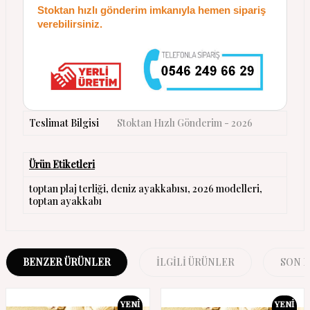
Stoktan hızlı gönderim imkanıyla hemen sipariş
verebilirsiniz.
Teslimat Bilgisi
Stoktan Hızlı Gönderim - 2026
Ürün Etiketleri
toptan plaj terliği
,
deniz ayakkabısı
,
2026 modelleri
,
toptan ayakkabı
BENZER ÜRÜNLER
İLGILI ÜRÜNLER
SON 
YENI
YENI