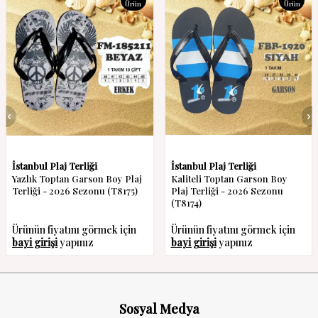
Ürün
Ürün
İstanbul Plaj Terliği
İstanbul Plaj Terliği
Yazlık Toptan Garson Boy Plaj
Kaliteli Toptan Garson Boy
Terliği - 2026 Sezonu (T8175)
Plaj Terliği - 2026 Sezonu
(T8174)
Ürünün fiyatını görmek için
Ürünün fiyatını görmek için
bayi girişi
yapınız
bayi girişi
yapınız
Sosyal Medya