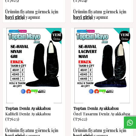
(T7625)
(T7624)
Ürünün fiyatını görmek için
Ürünün fiyatını görmek için
bayi girişi
yapınız
bayi girişi
yapınız
YENI
YENI
Ürün
Ürün
W
h
a
s
a
p
p
D
e
s
t
e
H
a
t
t
Toptan Deniz Ayakkabısı
Toptan Deniz Ayakkabısı
Kaliteli Deniz Ayakkabısı
Özel Tasarım Deniz Ayakkabısı
(T7623)
(T7622)
Ürünün fiyatını görmek için
Ürünün fiyatını görmek için
bayi girişi
yapınız
bayi girişi
yapınız