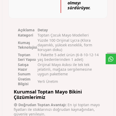
olmayı
sürdürüyor.
Açıklama
Detay
Kategori
Toptan Çocuk Mayo Modelleri
W
h
a
s
a
p
p
D
e
s
t
e
H
a
t
t
Yüzde 100 Orijinal Lycra (Klora
Kumaş
dayanıklı, yüksek esneklik, form
Teknolojisi
koruyan doku)
Toptan
1 Pakette 5 adet ürün (6-8-10-12-14
Seri Yapısı
yaş bedenlerinden 1 adet)
Satışa
Orijinal Mayo Askısı ile tek tek
Hazır
jelatinli, mağaza sergilemesine
Sunum
uygun paketleme
Üretim
Yerli Üretim
Bilgisi
Kurumsal Toptan Mayo Bikini
Çözümlerimiz
🔴
Doğrudan Toptan Avantajı:
En iyi toptan mayo
fiyatları ile stoklarınızı doğrudan kaynağından,
güvenle yenileyin.