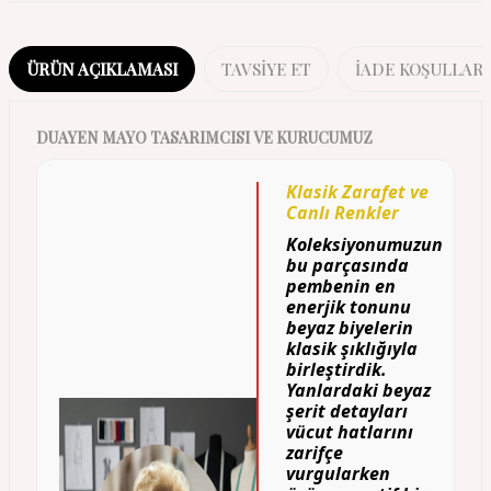
ÜRÜN AÇIKLAMASI
TAVSIYE ET
İADE KOŞULLARI
DUAYEN MAYO TASARIMCISI VE KURUCUMUZ
Klasik Zarafet ve
Canlı Renkler
Koleksiyonumuzun
bu parçasında
pembenin en
enerjik tonunu
beyaz biyelerin
klasik şıklığıyla
birleştirdik.
Yanlardaki beyaz
şerit detayları
vücut hatlarını
zarifçe
vurgularken