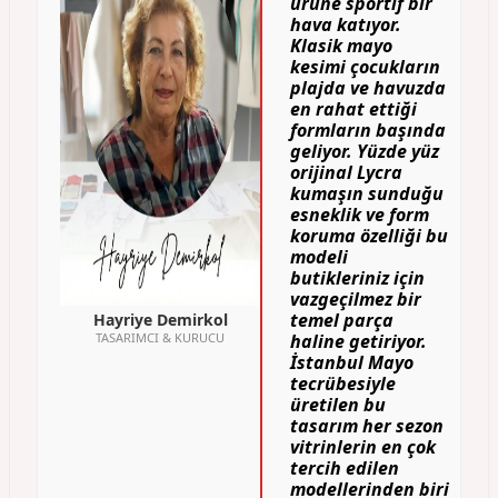
ürüne sportif bir
hava katıyor.
Klasik mayo
kesimi çocukların
plajda ve havuzda
en rahat ettiği
formların başında
geliyor. Yüzde yüz
orijinal Lycra
kumaşın sunduğu
esneklik ve form
koruma özelliği bu
modeli
butikleriniz için
vazgeçilmez bir
temel parça
Hayriye Demirkol
TASARIMCI & KURUCU
haline getiriyor.
İstanbul Mayo
tecrübesiyle
üretilen bu
tasarım her sezon
vitrinlerin en çok
tercih edilen
modellerinden biri