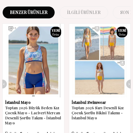
BENZER ÜRÜNLER
İLGILI ÜRÜNLER
SON 
YENI
YENI
Ürün
Ürün
İstanbul Mayo
İstanbul Swimwear
Toptan 2026 Büyük Beden Kız
Toptan 2026 Sarı Desenli Kız
Çocuk Mayo - Lacivert Mercan
Çocuk Şortlu Bikini Takımı -
Desenli Şortlu Takım - İstanbul
İstanbul Mayo
Mayo