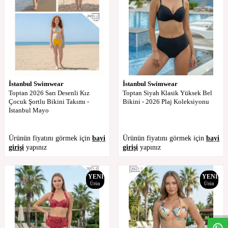
İstanbul Swimwear
İstanbul Swimwear
Toptan 2026 Sarı Desenli Kız
Toptan Siyah Klasik Yüksek Bel
Çocuk Şortlu Bikini Takımı -
Bikini - 2026 Plaj Koleksiyonu
İstanbul Mayo
Ürünün fiyatını görmek için
bayi
Ürünün fiyatını görmek için
bayi
girişi
yapınız
girişi
yapınız
YENI
YENI
Ürün
Ürün
W
h
t
s
a
p
p
D
e
s
t
e
H
a
t
t