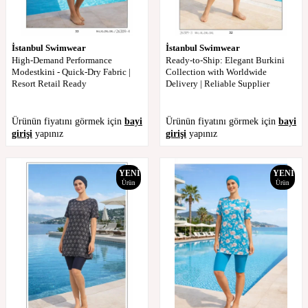
İstanbul Swimwear
İstanbul Swimwear
High-Demand Performance
Ready-to-Ship: Elegant Burkini
Modestkini - Quick-Dry Fabric |
Collection with Worldwide
Resort Retail Ready
Delivery | Reliable Supplier
Ürünün fiyatını görmek için
bayi
Ürünün fiyatını görmek için
bayi
girişi
yapınız
girişi
yapınız
YENI
YENI
Ürün
Ürün