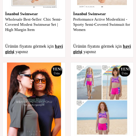
İstanbul Swimwear
İstanbul Swimwear
Wholesale Best-Seller: Chic Semi-
Performance Active Modestkini -
Covered Modest Swimwear Set |
Sporty Semi-Covered Swimsuit for
High Margin Item
Women
Ürünün fiyatını görmek için
bayi
Ürünün fiyatını görmek için
bayi
girişi
yapınız
girişi
yapınız
YENI
YENI
Ürün
Ürün