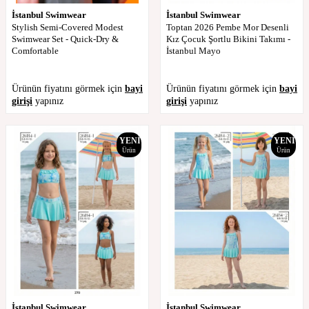
İstanbul Swimwear
İstanbul Swimwear
Stylish Semi-Covered Modest
Toptan 2026 Pembe Mor Desenli
Swimwear Set - Quick-Dry &
Kız Çocuk Şortlu Bikini Takımı -
Comfortable
İstanbul Mayo
Ürünün fiyatını görmek için
bayi
Ürünün fiyatını görmek için
bayi
girişi
yapınız
girişi
yapınız
YENI
YENI
Ürün
Ürün
İstanbul Swimwear
İstanbul Swimwear