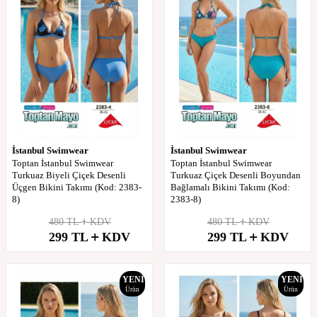
İstanbul Swimwear
İstanbul Swimwear
Toptan İstanbul Swimwear
Toptan İstanbul Swimwear
Turkuaz Biyeli Çiçek Desenli
Turkuaz Çiçek Desenli Boyundan
Üçgen Bikini Takımı (Kod: 2383-
Bağlamalı Bikini Takımı (Kod:
8)
2383-8)
480
TL
KDV
480
TL
KDV
%
38
%
38
299
TL
KDV
299
TL
KDV
İndirim
İndirim
YENI
YENI
Ürün
Ürün