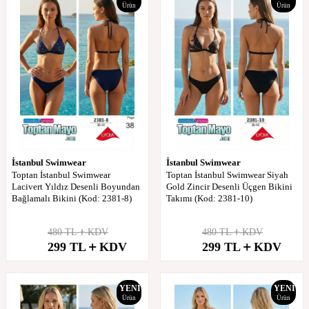
Ürün
Ürün
İstanbul Swimwear
İstanbul Swimwear
Toptan İstanbul Swimwear
Toptan İstanbul Swimwear Siyah
Lacivert Yıldız Desenli Boyundan
Gold Zincir Desenli Üçgen Bikini
Bağlamalı Bikini (Kod: 2381-8)
Takımı (Kod: 2381-10)
480
TL
KDV
480
TL
KDV
%
38
%
38
299
TL
KDV
299
TL
KDV
İndirim
İndirim
YENI
YENI
Ürün
Ürün