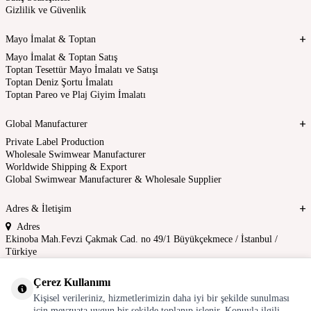
Gizlilik ve Güvenlik
Mayo İmalat & Toptan
Mayo İmalat & Toptan Satış
Toptan Tesettür Mayo İmalatı ve Satışı
Toptan Deniz Şortu İmalatı
Toptan Pareo ve Plaj Giyim İmalatı
Global Manufacturer
Private Label Production
Wholesale Swimwear Manufacturer
Worldwide Shipping & Export
Global Swimwear Manufacturer & Wholesale Supplier
Adres & İletişim
Adres
Ekinoba Mah.Fevzi Çakmak Cad. no 49/1 Büyükçekmece / İstanbul /
Türkiye
Telefon Numarası
Çerez Kullanımı
0212 880 01 80
Kişisel verileriniz, hizmetlerimizin daha iyi bir şekilde sunulması
E-Posta
için mevzuata uygun bir şekilde toplanıp işlenir. Konuyla ilgili