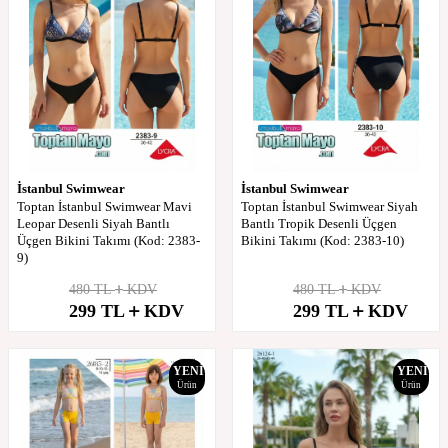
İstanbul Swimwear
İstanbul Swimwear
Toptan İstanbul Swimwear Mavi
Toptan İstanbul Swimwear Siyah
Leopar Desenli Siyah Bantlı
Bantlı Tropik Desenli Üçgen
Üçgen Bikini Takımı (Kod: 2383-
Bikini Takımı (Kod: 2383-10)
9)
480
TL
KDV
480
TL
KDV
%
38
%
38
299
TL
KDV
299
TL
KDV
İndirim
İndirim
YENI
YENI
Ürün
Ürün