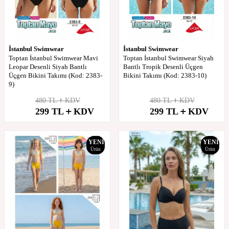
İstanbul Swimwear
İstanbul Swimwear
Toptan İstanbul Swimwear Mavi
Toptan İstanbul Swimwear Siyah
Leopar Desenli Siyah Bantlı
Bantlı Tropik Desenli Üçgen
Üçgen Bikini Takımı (Kod: 2383-
Bikini Takımı (Kod: 2383-10)
9)
480
TL
KDV
480
TL
KDV
%
38
%
38
299
TL
KDV
299
TL
KDV
İndirim
İndirim
YENI
YENI
Ürün
Ürün