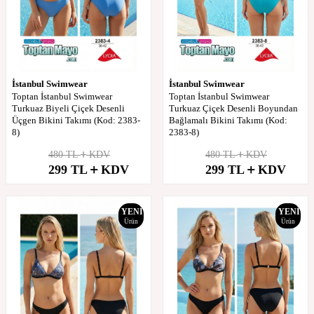
İstanbul Swimwear
İstanbul Swimwear
Toptan İstanbul Swimwear
Toptan İstanbul Swimwear
Turkuaz Biyeli Çiçek Desenli
Turkuaz Çiçek Desenli Boyundan
Üçgen Bikini Takımı (Kod: 2383-
Bağlamalı Bikini Takımı (Kod:
8)
2383-8)
480
TL
KDV
480
TL
KDV
%
38
%
38
299
TL
KDV
299
TL
KDV
İndirim
İndirim
YENI
YENI
Ürün
Ürün