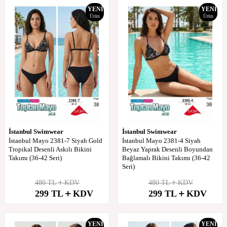
YENI
YENI
Ürün
Ürün
İstanbul Swimwear
İstanbul Swimwear
İstanbul Mayo 2381-7 Siyah Gold
İstanbul Mayo 2381-4 Siyah
Tropikal Desenli Askılı Bikini
Beyaz Yaprak Desenli Boyundan
Takımı (36-42 Seri)
Bağlamalı Bikini Takımı (36-42
Seri)
480
TL
KDV
480
TL
KDV
%
38
%
38
299
TL
KDV
299
TL
KDV
İndirim
İndirim
YENI
YENI