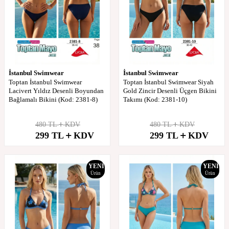
İstanbul Swimwear
İstanbul Swimwear
Toptan İstanbul Swimwear
Toptan İstanbul Swimwear Siyah
Lacivert Yıldız Desenli Boyundan
Gold Zincir Desenli Üçgen Bikini
Bağlamalı Bikini (Kod: 2381-8)
Takımı (Kod: 2381-10)
480
TL
KDV
480
TL
KDV
%
38
%
38
299
TL
KDV
299
TL
KDV
İndirim
İndirim
YENI
YENI
Ürün
Ürün