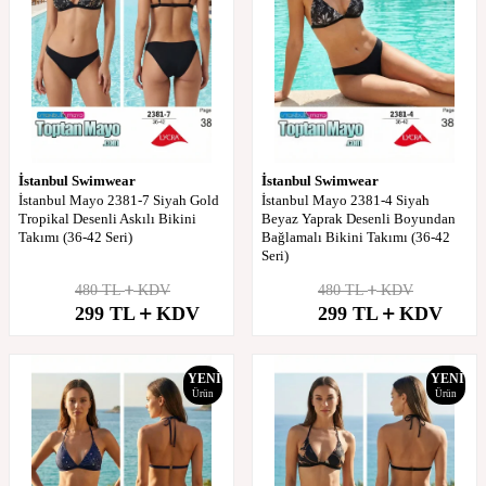
İstanbul Swimwear
İstanbul Swimwear
İstanbul Mayo 2381-7 Siyah Gold
İstanbul Mayo 2381-4 Siyah
Tropikal Desenli Askılı Bikini
Beyaz Yaprak Desenli Boyundan
Takımı (36-42 Seri)
Bağlamalı Bikini Takımı (36-42
Seri)
480
TL
KDV
480
TL
KDV
%
38
%
38
299
TL
KDV
299
TL
KDV
İndirim
İndirim
YENI
YENI
Ürün
Ürün