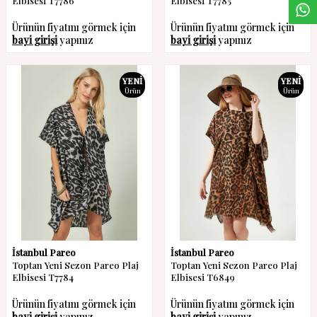
Elbisesi T7786
Elbisesi T7785
Ürünün fiyatını görmek için
Ürünün fiyatını görmek için
bayi girişi
yapınız
bayi girişi
yapınız
YENI
YENI
Ürün
Ürün
İstanbul Pareo
İstanbul Pareo
Toptan Yeni Sezon Pareo Plaj
Toptan Yeni Sezon Pareo Plaj
Elbisesi T7784
Elbisesi T6849
Ürünün fiyatını görmek için
Ürünün fiyatını görmek için
bayi girişi
yapınız
bayi girişi
yapınız