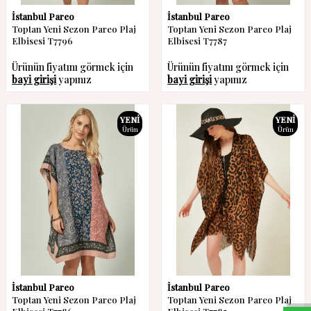
İstanbul Pareo
İstanbul Pareo
Toptan Yeni Sezon Pareo Plaj
Toptan Yeni Sezon Pareo Plaj
Elbisesi T7796
Elbisesi T7787
Ürünün fiyatını görmek için
Ürünün fiyatını görmek için
bayi girişi
yapınız
bayi girişi
yapınız
YENI
YENI
Ürün
Ürün
W
h
a
s
a
p
p
D
e
s
t
e
H
a
t
t
İstanbul Pareo
İstanbul Pareo
Toptan Yeni Sezon Pareo Plaj
Toptan Yeni Sezon Pareo Plaj