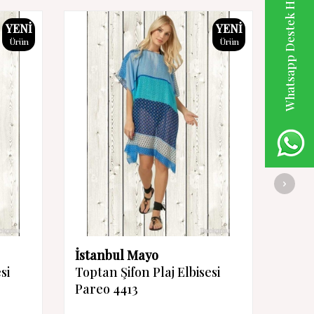
Whatsapp Destek Hattı
YENI
YENI
Ürün
Ürün
İstanbul Mayo
İsta
si
Toptan Şifon Plaj Elbisesi
Topta
Pareo 4413
Pare