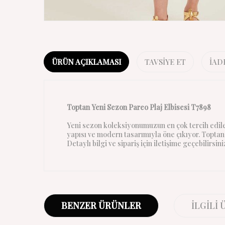
ÜRÜN AÇIKLAMASI
TAVSIYE ET
İAD
Toptan Yeni Sezon Pareo Plaj Elbisesi T7898
Yeni sezon koleksiyonumuzun en çok tercih edile
yapısı ve modern tasarımıyla öne çıkıyor. Toptan 
Detaylı bilgi ve sipariş için iletişime geçebilirsini
BENZER ÜRÜNLER
İLGILI