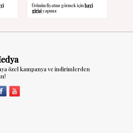
yi
Ürünün fiyatını görmek için
bayi
Ürünün
girişi
yapınız
girişi
y
Medya
aya özel kampanya ve indirimlerden
un!