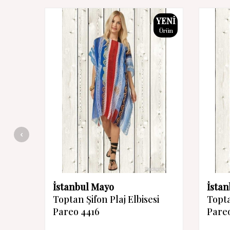
YENI
Ürün
İstanbul Mayo
İsta
Toptan Şifon Plaj Elbisesi
Topta
Pareo 4416
Pareo