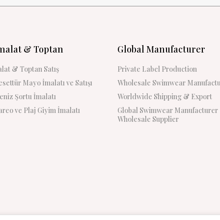
malat & Toptan
Global Manufacturer
lat & Toptan Satış
Private Label Production
settür Mayo İmalatı ve Satışı
Wholesale Swimwear Manufactu
niz Şortu İmalatı
Worldwide Shipping & Export
reo ve Plaj Giyim İmalatı
Global Swimwear Manufacturer
Wholesale Supplier