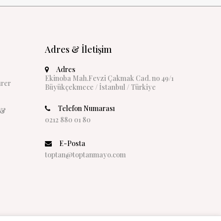
Adres & İletişim
Adres
Ekinoba Mah.Fevzi Çakmak Cad. no 49/1
rer
Büyükçekmece / İstanbul / Türkiye
Telefon Numarası
 &
0212 880 01 80
E-Posta
toptan@toptanmayo.com