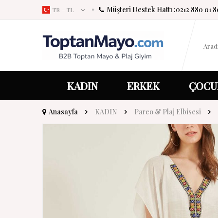
Müşteri Destek Hattı :
0212 880 01 8
TR − TL
KADIN
ERKEK
ÇOCU
Anasayfa
KADIN
Pareo & Plaj Elbisesi