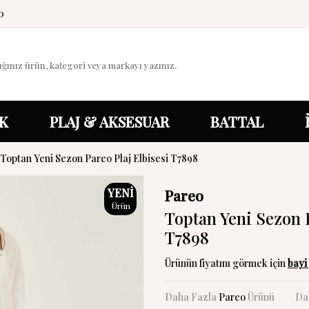
0
K
PLAJ & AKSESUAR
BATTAL
Toptan Yeni Sezon Pareo Plaj Elbisesi T7898
YENI
Pareo
Ürün
Toptan Yeni Sezon P
T7898
Ürünün fiyatını görmek için
bayi 
Daha Fazla
Pareo
Ürünü
Da