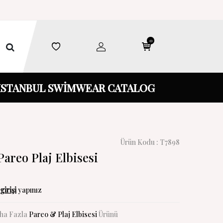
0
İSTANBUL SWİMWEAR CATALOG
Ürün Kodu :
T7898
areo Plaj Elbisesi
girişi
yapınız
ha Fazla
Pareo & Plaj Elbisesi
Ürünü