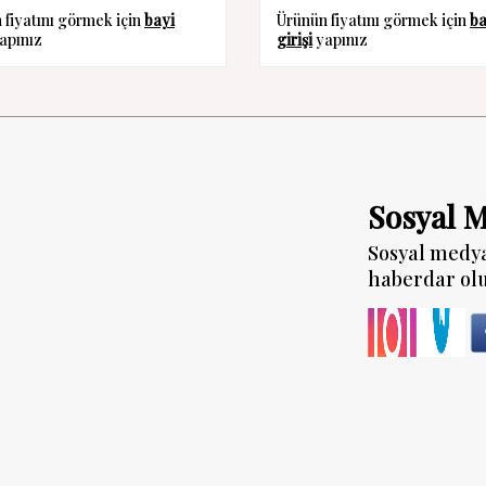
 fiyatını görmek için
bayi
Ürünün fiyatını görmek için
ba
apınız
girişi
yapınız
Sosyal 
Sosyal medy
haberdar ol