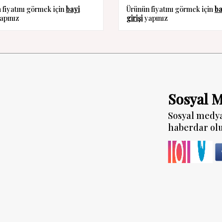
 fiyatını görmek için
bayi
Ürünün fiyatını görmek için
ba
apınız
girişi
yapınız
Sosyal 
Sosyal medy
haberdar ol