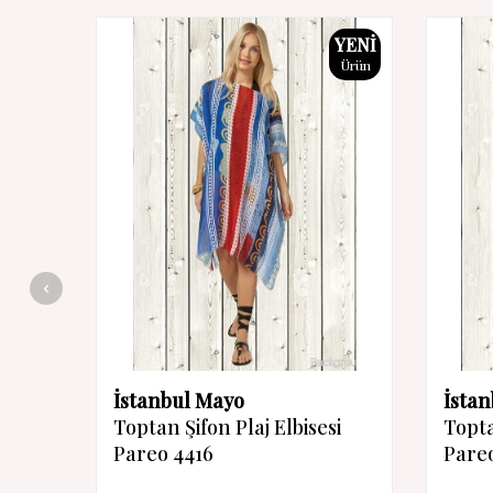
YENI
Ürün
İstanbul Mayo
İsta
Toptan Şifon Plaj Elbisesi
Topta
Pareo 4416
Pareo