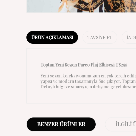
ÜRÜN AÇIKLAMASI
TAVSIYE ET
İAD
Toptan Yeni Sezon Pareo Plaj Elbisesi T8255
Yeni sezon koleksiyonumuzun en çok tercih edile
yapısı ve modern tasarımıyla öne çıkıyor. Toptan 
Detaylı bilgi ve sipariş için iletişime geçebilirsini
BENZER ÜRÜNLER
İLGILI