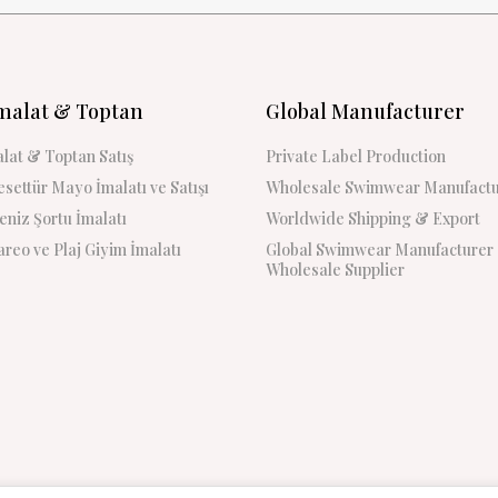
malat & Toptan
Global Manufacturer
lat & Toptan Satış
Private Label Production
settür Mayo İmalatı ve Satışı
Wholesale Swimwear Manufactu
niz Şortu İmalatı
Worldwide Shipping & Export
reo ve Plaj Giyim İmalatı
Global Swimwear Manufacturer
Wholesale Supplier