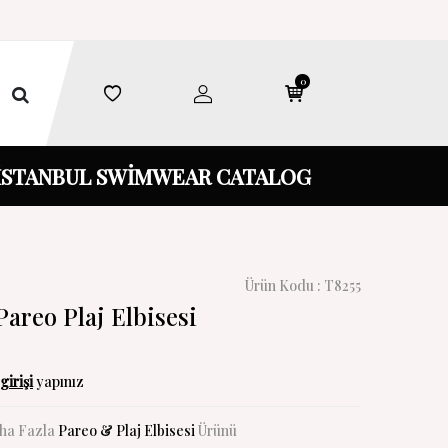
0
İSTANBUL SWİMWEAR CATALOG
Ürün Kodu :
T8255
areo Plaj Elbisesi
girişi
yapınız
ha Fazla
Pareo & Plaj Elbisesi
Ürünü