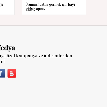
yi
Ürünün fiyatını görmek için
bayi
Ürünün
girişi
yapınız
girişi
y
Medya
aya özel kampanya ve indirimlerden
un!