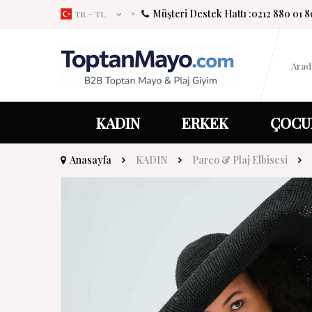
Müşteri Destek Hattı :
0212 880 01 8
TR − TL
KADIN
ERKEK
ÇOCU
Anasayfa
KADIN
Pareo & Plaj Elbisesi