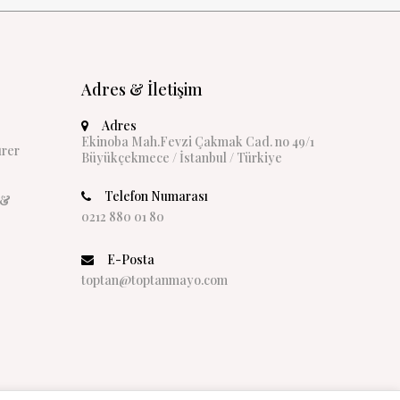
Adres & İletişim
Adres
Ekinoba Mah.Fevzi Çakmak Cad. no 49/1
rer
Büyükçekmece / İstanbul / Türkiye
Telefon Numarası
 &
0212 880 01 80
E-Posta
toptan@toptanmayo.com