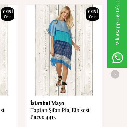
Whatsapp Destek Hattı
YENI
YENI
Ürün
Ürün
İstanbul Mayo
İsta
si
Toptan Şifon Plaj Elbisesi
Topta
Pareo 4413
Pare