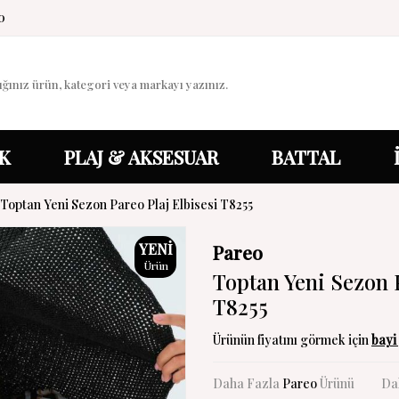
0
K
PLAJ & AKSESUAR
BATTAL
Toptan Yeni Sezon Pareo Plaj Elbisesi T8255
YENI
Pareo
Ürün
Toptan Yeni Sezon P
T8255
Ürünün fiyatını görmek için
bayi 
Daha Fazla
Pareo
Ürünü
Da