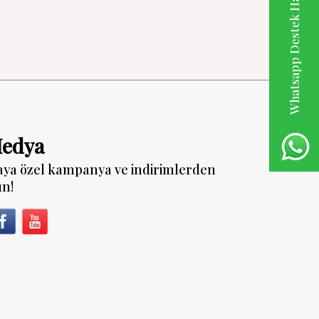
Whatsapp Destek Hattı
Medya
aya özel kampanya ve indirimlerden
un!