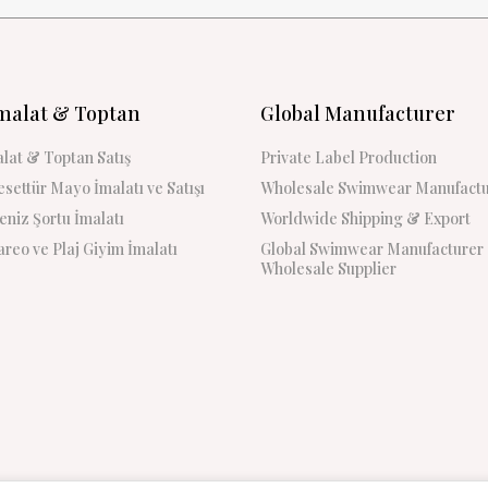
malat & Toptan
Global Manufacturer
lat & Toptan Satış
Private Label Production
settür Mayo İmalatı ve Satışı
Wholesale Swimwear Manufactu
niz Şortu İmalatı
Worldwide Shipping & Export
reo ve Plaj Giyim İmalatı
Global Swimwear Manufacturer
Wholesale Supplier