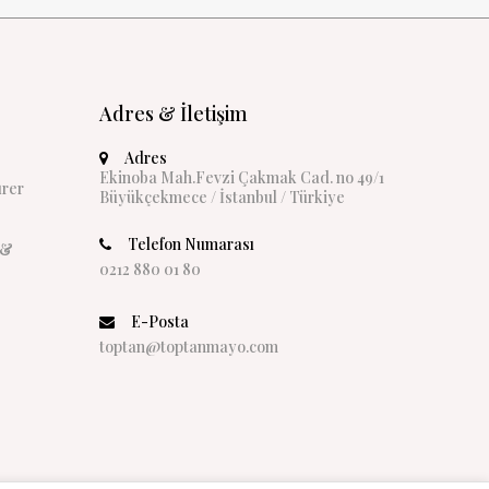
Adres & İletişim
Adres
Ekinoba Mah.Fevzi Çakmak Cad. no 49/1
rer
Büyükçekmece / İstanbul / Türkiye
Telefon Numarası
 &
0212 880 01 80
E-Posta
toptan@toptanmayo.com