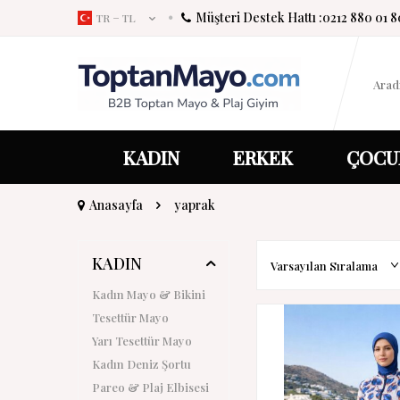
Müşteri Destek Hattı :
0212 880 01 8
TR − TL
KADIN
ERKEK
ÇOCU
Anasayfa
yaprak
KADIN
Kadın Mayo & Bikini
Tesettür Mayo
Yarı Tesettür Mayo
Kadın Deniz Şortu
Pareo & Plaj Elbisesi