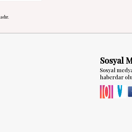
adır.
Sosyal 
Sosyal medy
haberdar ol