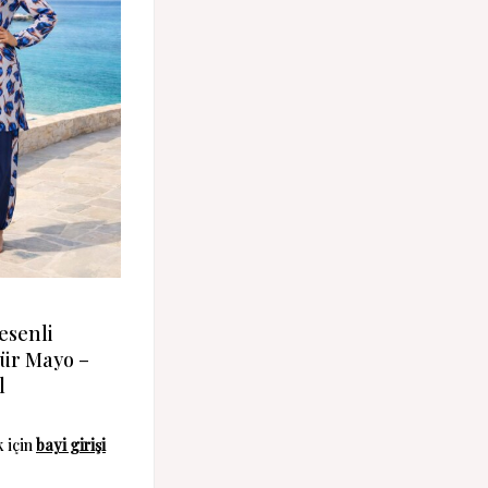
esenli
tür Mayo –
l
k için
bayi girişi