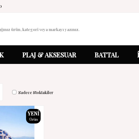
0
K
PLAJ & AKSESUAR
BATTAL
Sadece Stoktakiler
YENI
Ürün