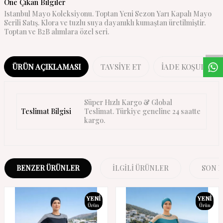
Öne Çıkan Bilgiler
Istanbul Mayo Koleksiyonu. Toptan Yeni Sezon Yarı Kapalı Mayo
W
h
a
s
a
p
p
D
e
s
t
e
H
a
t
t
Serili Satış. Klora ve tuzlu suya dayanıklı kumaştan üretilmiştir.
Toptan ve B2B alımlara özel seri.
ÜRÜN AÇIKLAMASI
TAVSIYE ET
İADE KOŞULLARI
Süper Hızlı Kargo & Global
Teslimat Bilgisi
Teslimat. Türkiye geneline 24 saatte
kargo.
BENZER ÜRÜNLER
İLGILI ÜRÜNLER
SON 
YENI
YENI
Ürün
Ürün