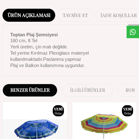
W
h
a
s
a
p
p
D
e
s
t
e
H
a
t
t
ÜRÜN AÇIKLAMASI
TAVSIYE ET
İADE KOŞULLARI
Toptan Plaj Şemsiyesi
160 cm, 8 Tel
Yerli üretim, çin malı değildir.
Tel yerine Kırılmaz Plexiglass materyel
kullanılmaktadır.Paslanma yapmaz
Plaj ve Balkon kullanımına uygundur.
BENZER ÜRÜNLER
İLGILI ÜRÜNLER
SON 
YENI
YENI
Ürün
Ürün