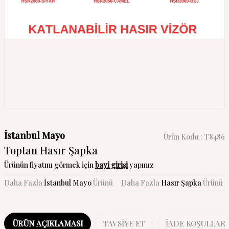
İstanbul Mayo
Ürün Kodu :
T8486
Toptan Hasır Şapka
Ürünün fiyatını görmek için
bayi girişi
yapınız
Daha Fazla
İstanbul Mayo
Ürünü
Daha Fazla
Hasır Şapka
Ürünü
ÜRÜN AÇIKLAMASI
TAVSIYE ET
İADE KOŞULLARI