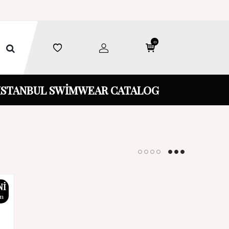
0
İSTANBUL SWİMWEAR CATALOG
NI
ün