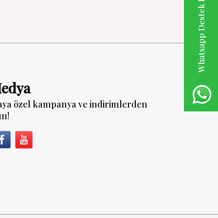
Whatsapp Destek Hattı
Medya
aya özel kampanya ve indirimlerden
un!