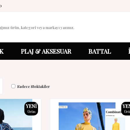
0
K
PLAJ & AKSESUAR
BATTAL
Sadece Stoktakiler
YENI
YE
Ürün
Ür