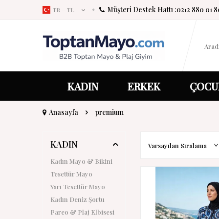
Müşteri Destek Hattı :
0212 880 01 8
TR − TL
KADIN
ERKEK
ÇOCU
Anasayfa
premium
KADIN
Kadın Mayo & Bikini
Tesettür Mayo
Yarı Tesettür Mayo
Kadın Deniz Şortu
Pareo & Plaj Elbisesi