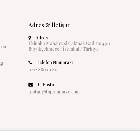
Adres & İletişim
Adres
Ekinoba Mah.Fevzi Çakmak Cad. no 49/1
rer
Büyükçekmece / İstanbul / Türkiye
Telefon Numarası
 &
0212 880 01 80
E-Posta
toptan@toptanmayo.com