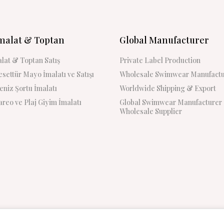
malat & Toptan
Global Manufacturer
lat & Toptan Satış
Private Label Production
settür Mayo İmalatı ve Satışı
Wholesale Swimwear Manufactu
niz Şortu İmalatı
Worldwide Shipping & Export
reo ve Plaj Giyim İmalatı
Global Swimwear Manufacturer
Wholesale Supplier