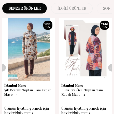
BENZER ÜRÜNLER
İLGILI ÜRÜNLER
SON 
YENI
YENI
Ürün
Ürün
İstanbul Mayo
İstanbul Mayo
Şık Desenli Toptan Tam Kapalı
Butiklere Özel Toptan Tam
Mayo - 3
Kapalı Mayo - 2
Ürünün fiyatını görmek için
Ürünün fiyatını görmek için
bayi girişi
yapınız
bayi girişi
yapınız