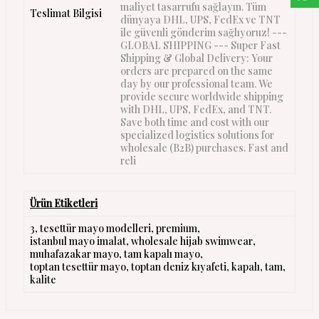
maliyet tasarrufu sağlayın. Tüm
Teslimat Bilgisi
dünyaya DHL, UPS, FedEx ve TNT
ile güvenli gönderim sağlıyoruz! ---
GLOBAL SHIPPING --- Super Fast
Shipping & Global Delivery: Your
orders are prepared on the same
day by our professional team. We
provide secure worldwide shipping
with DHL, UPS, FedEx, and TNT.
Save both time and cost with our
specialized logistics solutions for
wholesale (B2B) purchases. Fast and
reli
Ürün Etiketleri
3
,
tesettür mayo modelleri
,
premium
,
istanbul mayo imalat
,
wholesale hijab swimwear
,
muhafazakar mayo
,
tam kapalı mayo
,
toptan tesettür mayo
,
toptan deniz kıyafeti
,
kapalı
,
tam
,
kalite