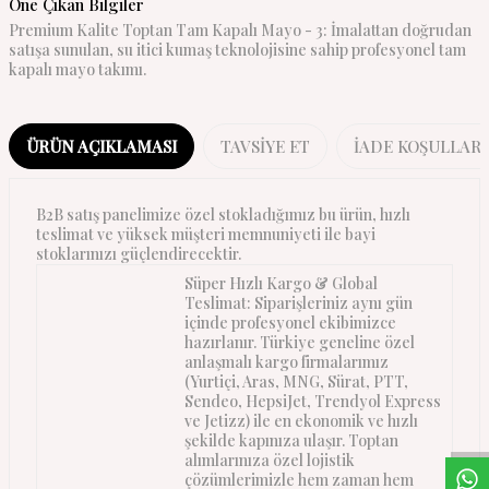
Öne Çıkan Bilgiler
Premium Kalite Toptan Tam Kapalı Mayo - 3: İmalattan doğrudan
satışa sunulan, su itici kumaş teknolojisine sahip profesyonel tam
kapalı mayo takımı.
ÜRÜN AÇIKLAMASI
TAVSIYE ET
İADE KOŞULLARI
B2B satış panelimize özel stokladığımız bu ürün, hızlı
teslimat ve yüksek müşteri memnuniyeti ile bayi
stoklarınızı güçlendirecektir.
Süper Hızlı Kargo & Global
Teslimat: Siparişleriniz aynı gün
içinde profesyonel ekibimizce
hazırlanır. Türkiye geneline özel
anlaşmalı kargo firmalarımız
W
h
a
s
a
p
p
D
e
s
t
e
H
a
t
t
(Yurtiçi, Aras, MNG, Sürat, PTT,
Sendeo, HepsiJet, Trendyol Express
ve Jetizz) ile en ekonomik ve hızlı
şekilde kapınıza ulaşır. Toptan
alımlarınıza özel lojistik
çözümlerimizle hem zaman hem