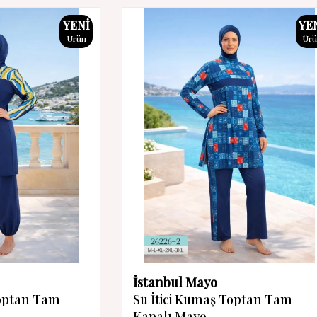
YENI
YE
Ürün
Ür
İstanbul Mayo
Toptan Tam
Su İtici Kumaş Toptan Tam
Kapalı Mayo