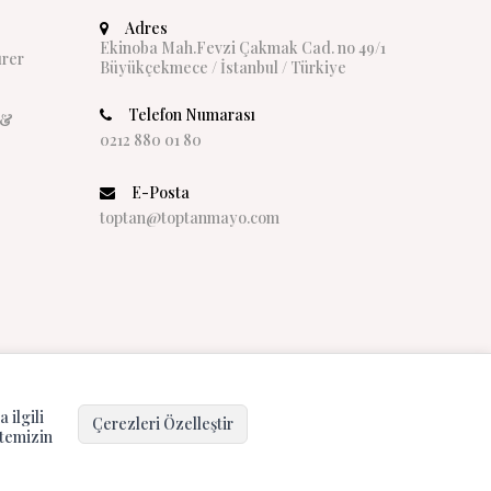
Adres
Ekinoba Mah.Fevzi Çakmak Cad. no 49/1
rer
Büyükçekmece / İstanbul / Türkiye
Telefon Numarası
 &
0212 880 01 80
E-Posta
toptan@toptanmayo.com
 ilgili
Çerezleri Özelleştir
Hepsini Kabul Et
itemizin