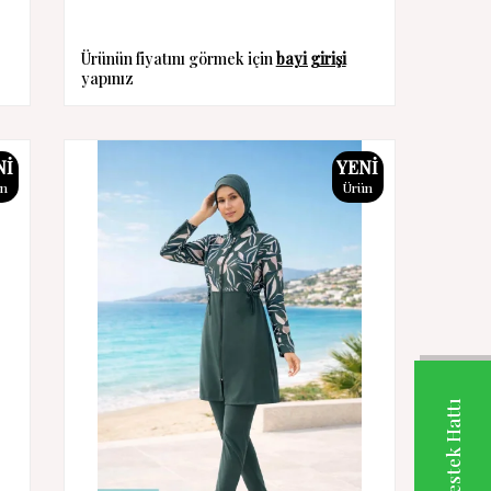
Ürünün fiyatını görmek için
bayi girişi
yapınız
NI
YENI
ün
Ürün