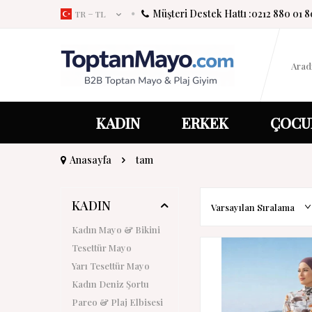
Müşteri Destek Hattı :
0212 880 01 8
TR − TL
KADIN
ERKEK
ÇOCU
Anasayfa
tam
KADIN
Kadın Mayo & Bikini
Tesettür Mayo
Yarı Tesettür Mayo
Kadın Deniz Şortu
Pareo & Plaj Elbisesi