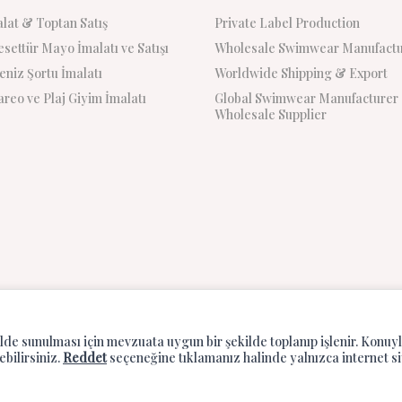
lat & Toptan Satış
Private Label Production
settür Mayo İmalatı ve Satışı
Wholesale Swimwear Manufactu
niz Şortu İmalatı
Worldwide Shipping & Export
reo ve Plaj Giyim İmalatı
Global Swimwear Manufacturer
Wholesale Supplier
ilde sunulması için mevzuata uygun bir şekilde toplanıp işlenir. Konuyla
ebilirsiniz.
Reddet
seçeneğine tıklamanız halinde yalnızca internet s
T
-Soft
E-Ticaret
Sistemleriyle Hazırlanmıştır.