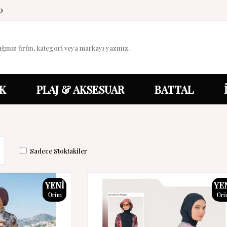
0
K
PLAJ & AKSESUAR
BATTAL
Sadece Stoktakiler
YENI
YE
Ürün
Ür