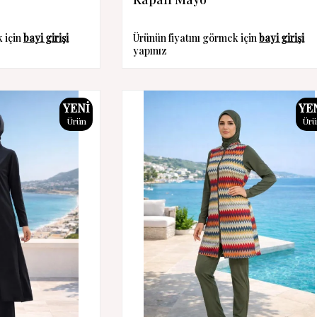
k için
bayi girişi
Ürünün fiyatını görmek için
bayi girişi
yapınız
YENI
YE
Ürün
Ür