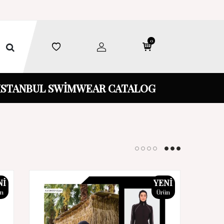
0
İSTANBUL SWİMWEAR CATALOG
NI
YENI
ün
Ürün