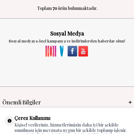
Toplam
70
ürün bulunmaktadır.
Sosyal Medya
Sosyal medyaya özel kampanya ve indirimlerden haberdar olun!
Önemli Bilgiler
Mayo İmalat & Toptan
Çerez Kullanımı
Kişisel verileriniz, hizmetlerimizin daha iyi bir şekilde
Global Manufacturer
sunulması için mevzuata uygun bir şekilde toplanıp işlenir.