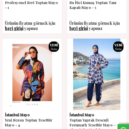
Profesyonel Seri Toptan Mayo
Su İtici Kumaş Toptan Tam
- 1
Kapalı Mayo - 5
Ürünün fiyatını görmek için
Ürünün fiyatını görmek için
bayi girişi
yapınız
bayi girişi
yapınız
YENI
YENI
Ürün
Ürün
W
h
a
s
a
p
p
D
e
s
t
e
H
a
t
t
İstanbul Mayo
İstanbul Mayo
Yeni Sezon Toptan Tesettür
Toptan Yaprak Desenli
Mayo - 4
Fermuarlı Tesettür Mayo –