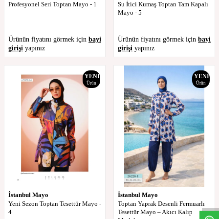
Profesyonel Seri Toptan Mayo - 1
Su İtici Kumaş Toptan Tam Kapalı
Mayo - 5
Ürünün fiyatını görmek için
bayi
Ürünün fiyatını görmek için
bayi
girişi
yapınız
girişi
yapınız
YENI
YENI
Ürün
Ürün
W
h
t
s
a
p
p
D
e
s
t
e
H
a
t
t
İstanbul Mayo
İstanbul Mayo
Yeni Sezon Toptan Tesettür Mayo -
Toptan Yaprak Desenli Fermuarlı
4
Tesettür Mayo – Akıcı Kalıp