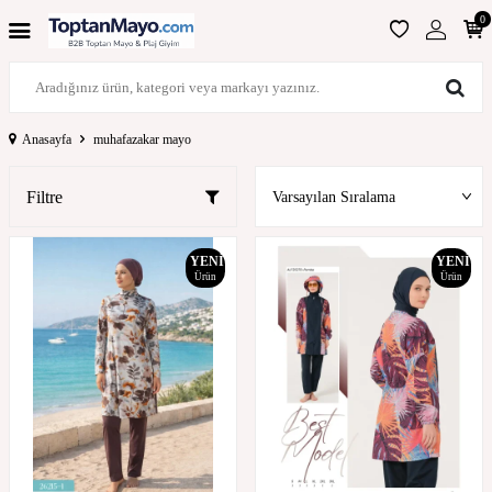
0
Anasayfa
muhafazakar mayo
Filtre
YENI
YENI
Ürün
Ürün