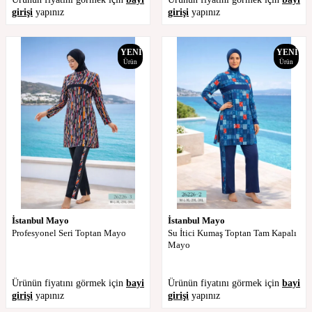
girişi
yapınız
girişi
yapınız
YENI
YENI
Ürün
Ürün
İstanbul Mayo
İstanbul Mayo
Profesyonel Seri Toptan Mayo
Su İtici Kumaş Toptan Tam Kapalı
Mayo
Ürünün fiyatını görmek için
bayi
Ürünün fiyatını görmek için
bayi
girişi
yapınız
girişi
yapınız