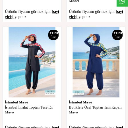
Model
Ürünün fiyatını görmek için
bayi
Ürünün fiyatını görmek için
bayi
girişi
yapınız
girişi
yapınız
YENI
YENI
Ürün
Ürün
İstanbul Mayo
İstanbul Mayo
İstanbul İmalat Toptan Tesettür
Butiklere Özel Toptan Tam Kapalı
Mayo
Mayo
Ürünün fiyatını görmek için
bayi
Ürünün fiyatını görmek için
bayi