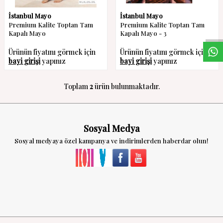
W
h
a
s
a
p
p
D
e
s
t
e
H
a
t
t
İstanbul Mayo
İstanbul Mayo
Premium Kalite Toptan Tam
Premium Kalite Toptan Tam
Kapalı Mayo
Kapalı Mayo - 3
Ürünün fiyatını görmek için
Ürünün fiyatını görmek için
bayi girişi
yapınız
bayi girişi
yapınız
Toplam
2
ürün bulunmaktadır.
Sosyal Medya
Sosyal medyaya özel kampanya ve indirimlerden haberdar olun!