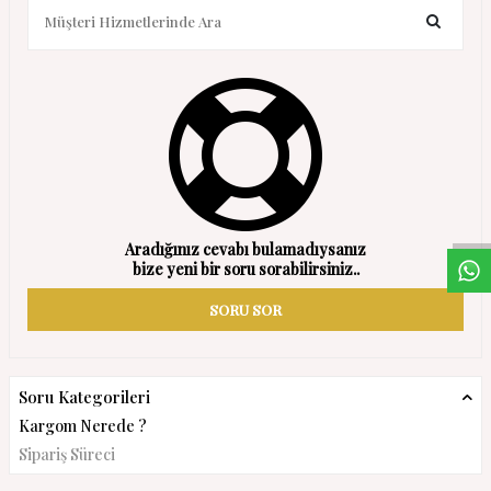
W
h
a
s
a
p
p
D
e
s
t
e
H
a
t
t
Aradığınız cevabı bulamadıysanız
bize yeni bir soru sorabilirsiniz..
SORU SOR
Soru Kategorileri
Kargom Nerede ?
Sipariş Süreci