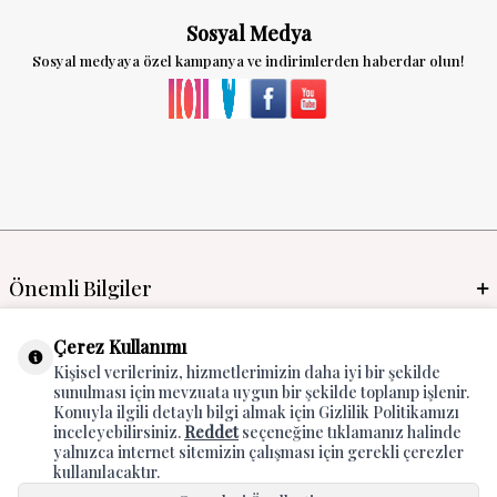
Sosyal Medya
Sosyal medyaya özel kampanya ve indirimlerden haberdar olun!
Önemli Bilgiler
Mayo İmalat & Toptan
Çerez Kullanımı
Kişisel verileriniz, hizmetlerimizin daha iyi bir şekilde
Global Manufacturer
sunulması için mevzuata uygun bir şekilde toplanıp işlenir.
Konuyla ilgili detaylı bilgi almak için Gizlilik Politikamızı
Adres & İletişim
inceleyebilirsiniz.
Reddet
seçeneğine tıklamanız halinde
yalnızca internet sitemizin çalışması için gerekli çerezler
kullanılacaktır.