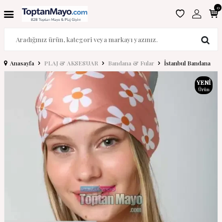
0
Anasayfa
PLAJ & AKSESUAR
Bandana & Fular
İstanbul Bandana
YENI
Ürün