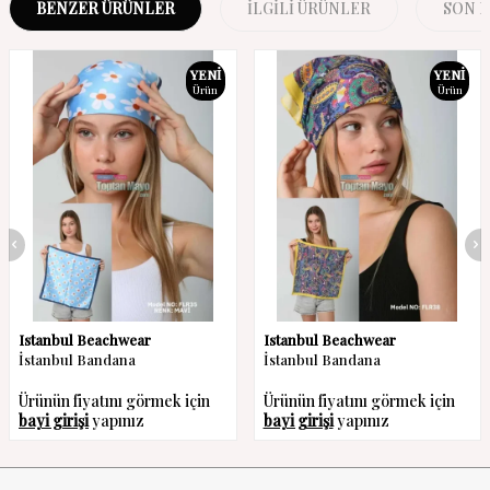
BENZER ÜRÜNLER
İLGILI ÜRÜNLER
SON 
YENI
YENI
Ürün
Ürün
Istanbul Beachwear
Istanbul Beachwear
İstanbul Bandana
İstanbul Bandana
Ürünün fiyatını görmek için
Ürünün fiyatını görmek için
bayi girişi
yapınız
bayi girişi
yapınız