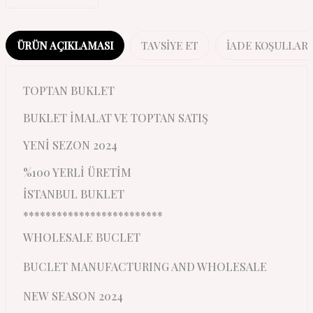
ÜRÜN AÇIKLAMASI
TAVSIYE ET
İADE KOŞULLARI
TOPTAN BUKLET
BUKLET İMALAT VE TOPTAN SATIŞ
YENİ SEZON 2024
%100 YERLİ ÜRETİM
İSTANBUL BUKLET
*************************
WHOLESALE BUCLET
BUCLET MANUFACTURING AND WHOLESALE
NEW SEASON 2024