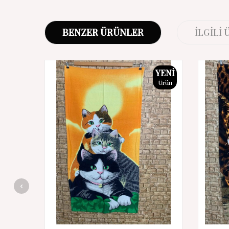
BENZER ÜRÜNLER
İLGILI
YENI
Ürün