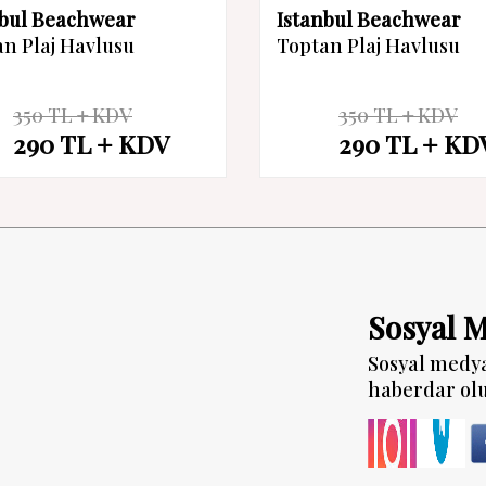
nbul Beachwear
Istanbul Beachwear
n Plaj Havlusu
Toptan Plaj Havlusu
350
TL
KDV
350
TL
KDV
%
17
290
TL
KDV
290
TL
KD
İndirim
Sosyal 
Sosyal medy
haberdar ol