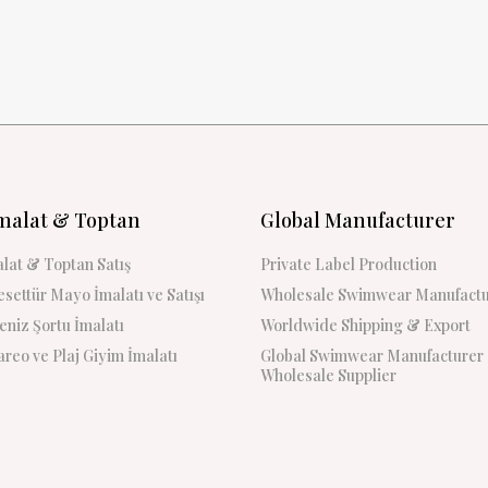
malat & Toptan
Global Manufacturer
lat & Toptan Satış
Private Label Production
settür Mayo İmalatı ve Satışı
Wholesale Swimwear Manufactu
niz Şortu İmalatı
Worldwide Shipping & Export
reo ve Plaj Giyim İmalatı
Global Swimwear Manufacturer
Wholesale Supplier