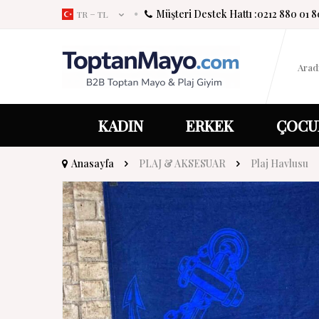
Müşteri Destek Hattı :
0212 880 01 8
TR − TL
KADIN
ERKEK
ÇOCU
Anasayfa
PLAJ & AKSESUAR
Plaj Havlusu