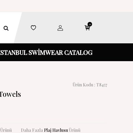
0
İSTANBUL SWİMWEAR CATALOG
Ürün Kodu :
T8457
 Towels
Ürünü
Daha Fazla
Plaj Havlusu
Ürünü