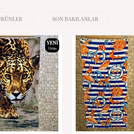
 ÜRÜNLER
SON BAKILANLAR
YENI
Ürün