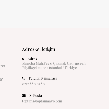
Adres & İletişim
Adres
Ekinoba Mah.Fevzi Çakmak Cad. no 49/1
rer
Büyükçekmece / İstanbul / Türkiye
Telefon Numarası
 &
0212 880 01 80
E-Posta
toptan@toptanmayo.com