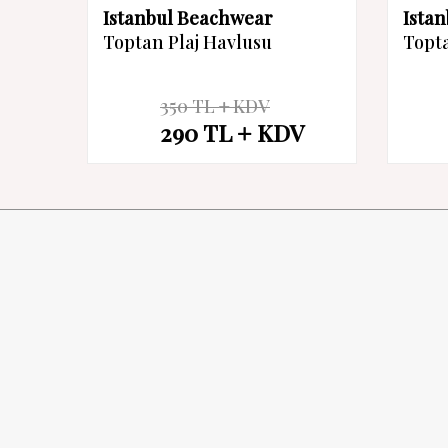
Istanbul Beachwear
Ista
Toptan Plaj Havlusu
Topta
350
TL
KDV
%
17
%
17
290
TL
KDV
İndirim
İndirim