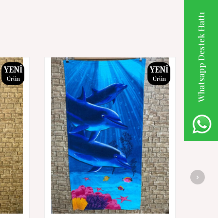
Whatsapp Destek Hattı
YENI
YENI
Ürün
Ürün