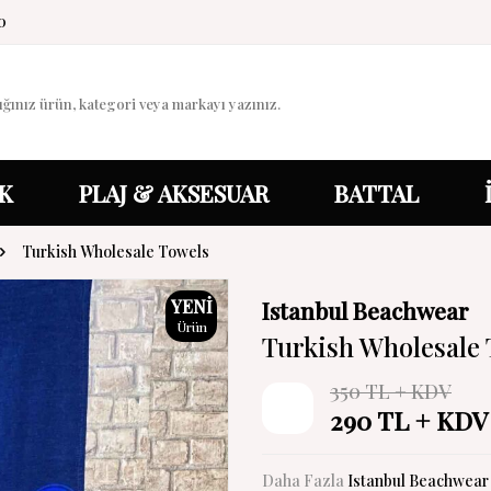
0
K
PLAJ & AKSESUAR
BATTAL
Turkish Wholesale Towels
YENI
Istanbul Beachwear
Ürün
Turkish Wholesale
350
TL + KDV
%
17
290
TL + KDV
İndirim
Daha Fazla
Istanbul Beachwear