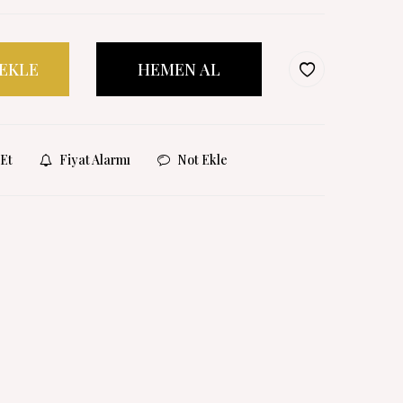
 EKLE
HEMEN AL
Et
Fiyat Alarmı
Not Ekle