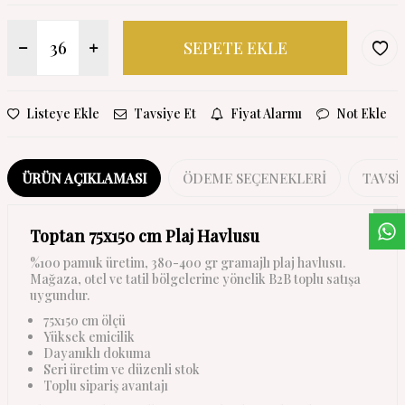
SEPETE EKLE
Listeye Ekle
Tavsiye Et
Fiyat Alarmı
Not Ekle
W
h
a
s
a
p
p
D
e
s
t
e
H
a
t
t
ÜRÜN AÇIKLAMASI
ÖDEME SEÇENEKLERI
TAVSI
Toptan 75x150 cm Plaj Havlusu
%100 pamuk üretim, 380-400 gr gramajlı plaj havlusu.
Mağaza, otel ve tatil bölgelerine yönelik B2B toplu satışa
uygundur.
75x150 cm ölçü
Yüksek emicilik
Dayanıklı dokuma
Seri üretim ve düzenli stok
Toplu sipariş avantajı