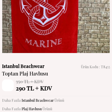
Istanbul Beachwear
Ürün Kodu :
T8455
Toptan Plaj Havlusu
350
TL + KDV
%
17
290
TL + KDV
İndirim
Daha Fazla
Istanbul Beachwear
Ürünü
Daha Fazla
Plaj Havlusu
Ürünü