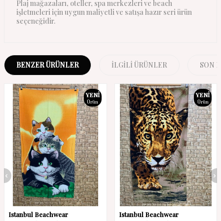
Plaj mağazaları, oteller, spa merkezleri ve beach
işletmeleri için uygun maliyetli ve satışa hazır seri ürün
seçeneğidir.
BENZER ÜRÜNLER
İLGILI ÜRÜNLER
SON 
YENI
YENI
Ürün
Ürün
Istanbul Beachwear
Istanbul Beachwear