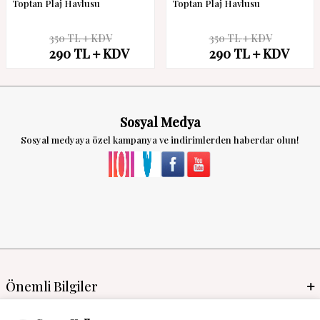
Toptan Plaj Havlusu
Toptan Plaj Havlusu
350
TL
KDV
350
TL
KDV
%
17
%
17
290
TL
KDV
290
TL
KDV
İndirim
İndirim
Sosyal Medya
Sosyal medyaya özel kampanya ve indirimlerden haberdar olun!
Önemli Bilgiler
Mayo İmalat & Toptan