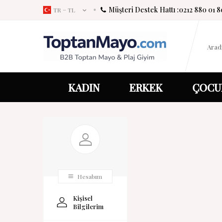
Müşteri Destek Hattı :
0212 880 01 8
TR − TL
KADIN
ERKEK
ÇOCU
Hesabım
Kişisel
Bilgilerim