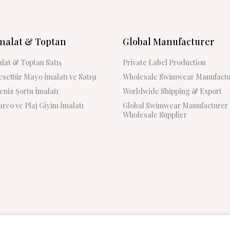
malat & Toptan
Global Manufacturer
lat & Toptan Satış
Private Label Production
settür Mayo İmalatı ve Satışı
Wholesale Swimwear Manufactu
niz Şortu İmalatı
Worldwide Shipping & Export
reo ve Plaj Giyim İmalatı
Global Swimwear Manufacturer
Wholesale Supplier