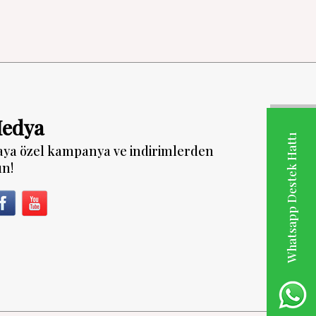
Medya
Whatsapp Destek Hattı
aya özel kampanya ve indirimlerden
un!