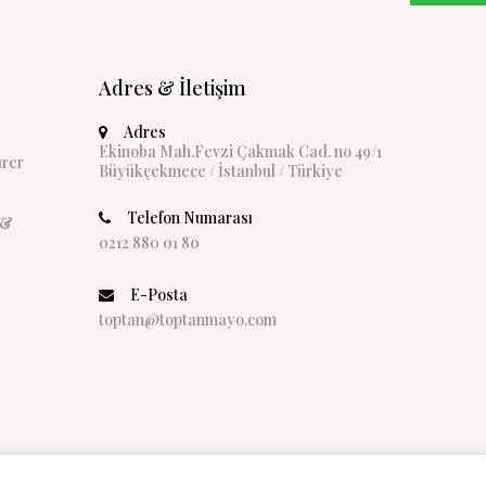
Adres & İletişim
Adres
Ekinoba Mah.Fevzi Çakmak Cad. no 49/1
rer
Büyükçekmece / İstanbul / Türkiye
Telefon Numarası
 &
0212 880 01 80
E-Posta
toptan@toptanmayo.com