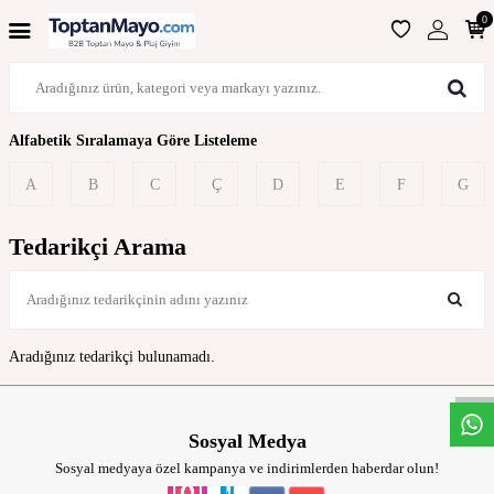
0
Alfabetik Sıralamaya Göre Listeleme
A
B
C
Ç
D
E
F
G
Tedarikçi Arama
W
h
t
s
a
p
p
D
e
s
t
e
H
a
t
t
Aradığınız tedarikçi bulunamadı.
Sosyal Medya
Sosyal medyaya özel kampanya ve indirimlerden haberdar olun!