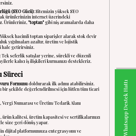
rsiniz.
rlüğü (SEO Gücü):
Sitemizin yüksek SEO
ak ürünlerinizin internet üzerindeki
z. Ürünleriniz,
"toptan"
gibi niş aramalarda daha
Yüksek hacimli toptan siparişler alarak stok devir
nluk yığılmaları azaltır, üretim ve lojistik
 hale getirirsiniz.
:
Tek seferlik satışlar yerine, sürekli ve düzenli
ilerle kalıcı iş ilişkileri kurmanızı destekleriz.
u Süreci
Whatsapp Destek Hattı
şvuru Formunu
doldurarak ilk adımı atabilirsiniz.
bir şekilde değerlendirilmesi için lütfen tüm ticari
, Vergi Numarası ve Üretim/Tedarik Alanı
 ürün kalitesi, üretim kapasitesi ve sertifikalarınızı
nde size geri dönüş yapar.
in dijital platformumuza entegrasyonu ve