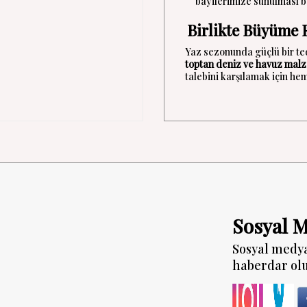
bayilerimize sunulması b
Birlikte Büyüme F
Yaz sezonunda güçlü bir ted
toptan deniz ve havuz mal
talebini karşılamak için h
Sosyal 
Sosyal medy
haberdar ol