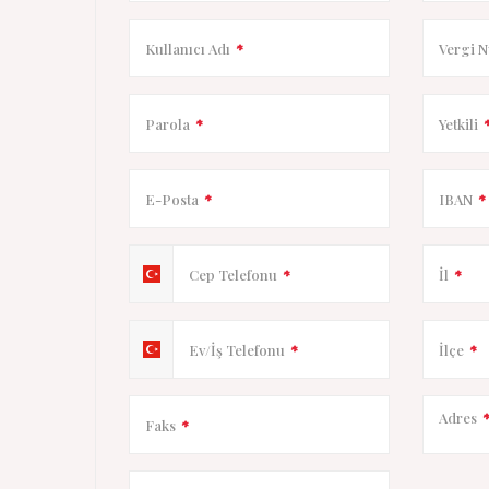
Kullanıcı Adı
*
Vergi 
Parola
*
Yetkili
E-Posta
*
IBAN
*
Cep Telefonu
*
İl
*
Ev/İş Telefonu
*
İlçe
*
Adres
Faks
*