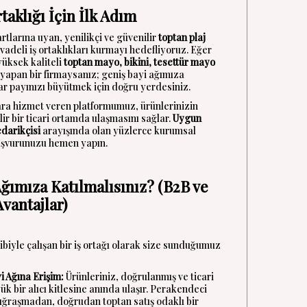
taklığı İçin İlk Adım
rtlarına uyan, yenilikçi ve güvenilir
toptan plaj
vadeli iş ortaklıkları kurmayı hedefliyoruz. Eğer
yüksek kaliteli
toptan mayo, bikini, tesettür mayo
 yapan bir firmaysanız; geniş bayi ağımıza
ar payınızı büyütmek için doğru yerdesiniz.
ara hizmet veren platformumuz, ürünlerinizin
ir bir ticari ortamda ulaşmasını sağlar.
Uygun
edarikçisi
arayışında olan yüzlerce kurumsal
başvurunuzu hemen yapın.
ğımıza Katılmalısınız? (B2B ve
vantajlar)
iyle çalışan bir iş ortağı olarak size sunduğumuz
i Ağına Erişim:
Ürünleriniz, doğrulanmış ve ticari
k bir alıcı kitlesine anında ulaşır. Perakendeci
 uğraşmadan, doğrudan toptan satış odaklı bir