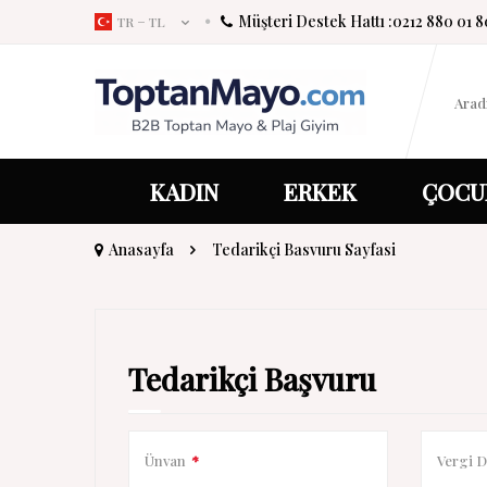
Müşteri Destek Hattı :
0212 880 01 8
TR − TL
KADIN
ERKEK
ÇOCU
Anasayfa
Tedarikçi Basvuru Sayfasi
Tedarikçi Başvuru
Ünvan
*
Vergi D