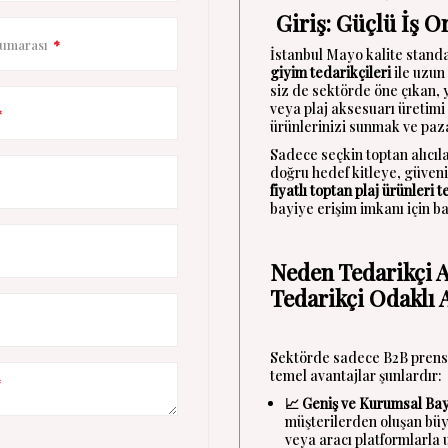
Giriş: Güçlü İş Or
Numarası
*
İstanbul Mayo kalite standa
giyim tedarikçileri
ile uzun 
siz de sektörde öne çıkan, 
veya plaj aksesuarı üretimi
*
ürünlerinizi sunmak ve paz
Sadece seçkin toptan alıcıl
doğru hedef kitleye, güvenil
fiyatlı toptan plaj ürünleri t
bayiye erişim imkanı için 
Neden Tedarikçi A
Tedarikçi Odaklı A
Sektörde sadece B2B prensib
temel avantajlar şunlardır:
*
📈 Geniş ve Kurumsal Bay
müşterilerden oluşan büyü
veya aracı platformlarla