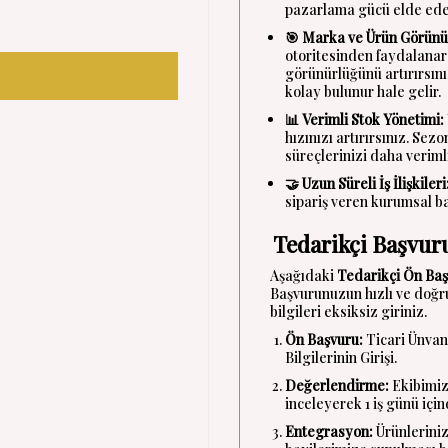
pazarlama gücü elde ede
🎯 Marka ve Ürün Görünü
otoritesinden faydalanar
görünürlüğünü artırırsını
kolay bulunur hale gelir.
📊 Verimli Stok Yönetimi:
hızınızı artırırsınız. Sezo
süreçlerinizi daha verimli
🤝 Uzun Süreli İş İlişkileri
sipariş veren kurumsal bay
Tedarikçi Başvur
Aşağıdaki
Tedarikçi Ön Ba
Başvurunuzun hızlı ve doğru 
bilgileri eksiksiz giriniz.
Ön Başvuru:
Ticari Ünvan
Bilgilerinin Girişi.
Değerlendirme:
Ekibimiz,
inceleyerek 1 iş günü içi
Entegrasyon:
Ürünleriniz