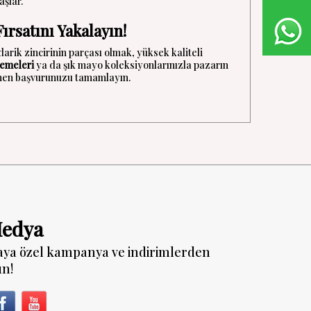
aşlar.
ırsatını Yakalayın!
arik zincirinin parçası olmak, yüksek kaliteli
zemeleri
ya da şık mayo koleksiyonlarınızla pazarın
emen başvurunuzu tamamlayın.
Medya
aya özel kampanya ve indirimlerden
un!