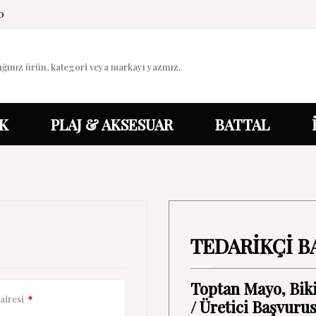
0
K
PLAJ & AKSESUAR
BATTAL
TEDARİKÇİ B
Toptan Mayo, Biki
airesi
*
/ Üretici Başvuru