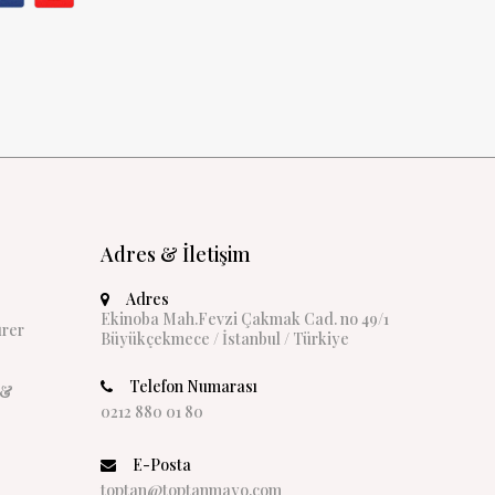
Adres & İletişim
Adres
Ekinoba Mah.Fevzi Çakmak Cad. no 49/1
rer
Büyükçekmece / İstanbul / Türkiye
Telefon Numarası
 &
0212 880 01 80
E-Posta
toptan@toptanmayo.com