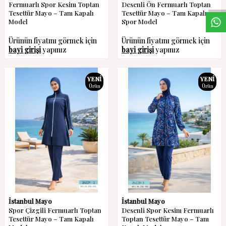
Fermuarlı Spor Kesim Toptan
Desenli Ön Fermuarlı Toptan
Tesettür Mayo – Tam Kapalı
Tesettür Mayo – Tam Kapalı
Model
Spor Model
Ürünün fiyatını görmek için
Ürünün fiyatını görmek için
bayi girişi
yapınız
bayi girişi
yapınız
YENI
YENI
Ürün
Ürün
İstanbul Mayo
İstanbul Mayo
Spor Çizgili Fermuarlı Toptan
Desenli Spor Kesim Fermuarlı
Tesettür Mayo – Tam Kapalı
Toptan Tesettür Mayo – Tam