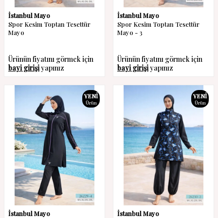
İstanbul Mayo
İstanbul Mayo
Spor Kesim Toptan Tesettür
Spor Kesim Toptan Tesettür
Mayo
Mayo - 3
Ürünün fiyatını görmek için
Ürünün fiyatını görmek için
bayi girişi
yapınız
bayi girişi
yapınız
YENI
YENI
Ürün
Ürün
W
h
a
s
a
p
p
D
e
s
t
e
H
a
t
t
İstanbul Mayo
İstanbul Mayo