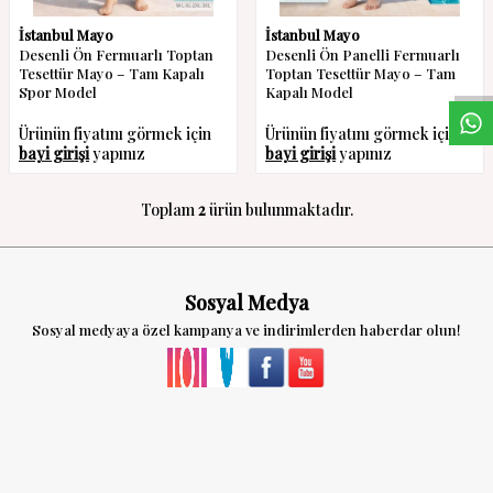
W
h
a
s
a
p
p
D
e
s
t
e
H
a
t
t
İstanbul Mayo
İstanbul Mayo
Desenli Ön Fermuarlı Toptan
Desenli Ön Panelli Fermuarlı
Tesettür Mayo – Tam Kapalı
Toptan Tesettür Mayo – Tam
Spor Model
Kapalı Model
Ürünün fiyatını görmek için
Ürünün fiyatını görmek için
bayi girişi
yapınız
bayi girişi
yapınız
Toplam
2
ürün bulunmaktadır.
Sosyal Medya
Sosyal medyaya özel kampanya ve indirimlerden haberdar olun!