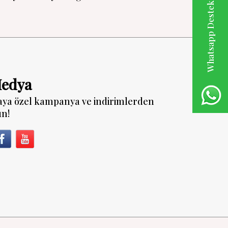
Whatsapp Destek Hattı
Medya
aya özel kampanya ve indirimlerden
un!