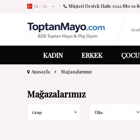
Müşteri Destek Hattı :
0212 880 01 8
TR − TL
KADIN
ERKEK
ÇOCU
Anasayfa
Mağazalarımız
Mağazalarımız
Grup