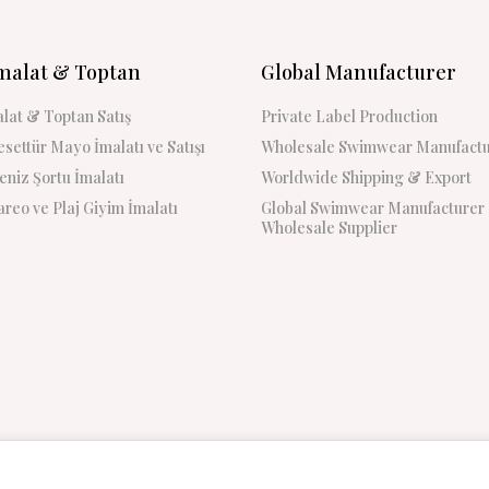
malat & Toptan
Global Manufacturer
lat & Toptan Satış
Private Label Production
settür Mayo İmalatı ve Satışı
Wholesale Swimwear Manufactu
niz Şortu İmalatı
Worldwide Shipping & Export
reo ve Plaj Giyim İmalatı
Global Swimwear Manufacturer
Wholesale Supplier