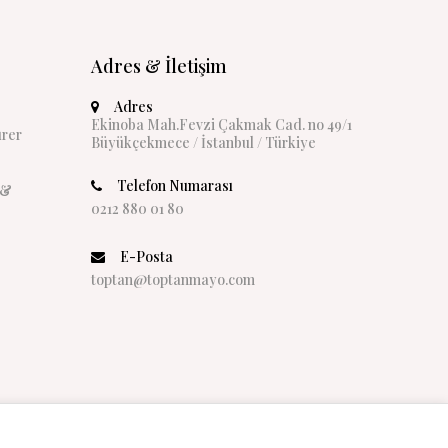
Adres & İletişim
Adres
Ekinoba Mah.Fevzi Çakmak Cad. no 49/1
rer
Büyükçekmece / İstanbul / Türkiye
Telefon Numarası
 &
0212 880 01 80
E-Posta
toptan@toptanmayo.com