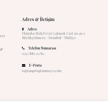
Adres & İletişim
Adres
Ekinoba Mah.Fevzi Çakmak Cad. no 49/1
rer
Büyükçekmece / İstanbul / Türkiye
Telefon Numarası
 &
0212 880 01 80
E-Posta
toptan@toptanmayo.com