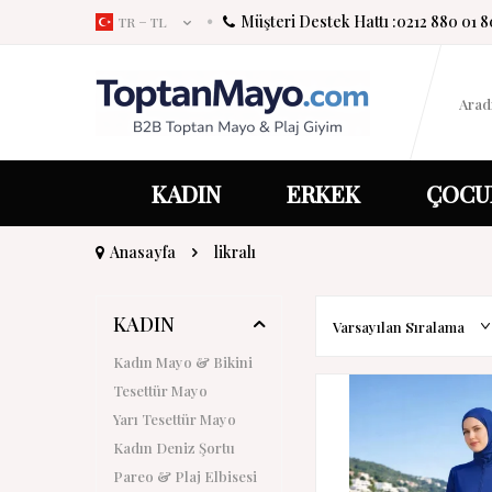
Müşteri Destek Hattı :
0212 880 01 8
TR − TL
KADIN
ERKEK
ÇOCU
Anasayfa
likralı
KADIN
Kadın Mayo & Bikini
Tesettür Mayo
Yarı Tesettür Mayo
Kadın Deniz Şortu
Pareo & Plaj Elbisesi