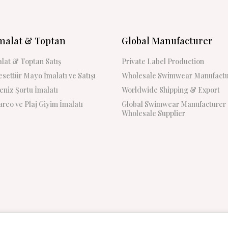
malat & Toptan
Global Manufacturer
lat & Toptan Satış
Private Label Production
settür Mayo İmalatı ve Satışı
Wholesale Swimwear Manufactu
niz Şortu İmalatı
Worldwide Shipping & Export
reo ve Plaj Giyim İmalatı
Global Swimwear Manufacturer
Wholesale Supplier