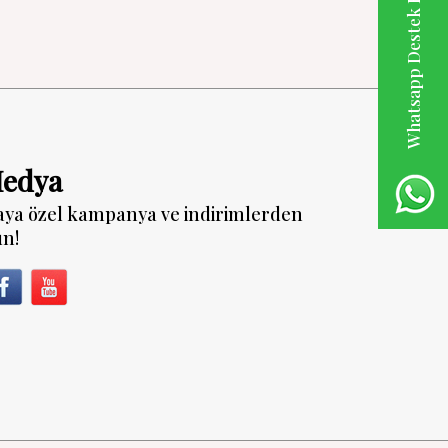
Whatsapp Destek Hattı
Medya
aya özel kampanya ve indirimlerden
un!