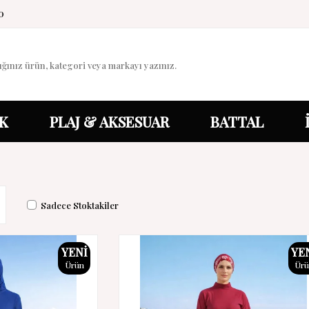
0
K
PLAJ & AKSESUAR
BATTAL
Sadece Stoktakiler
YENI
YE
Ürün
Ür