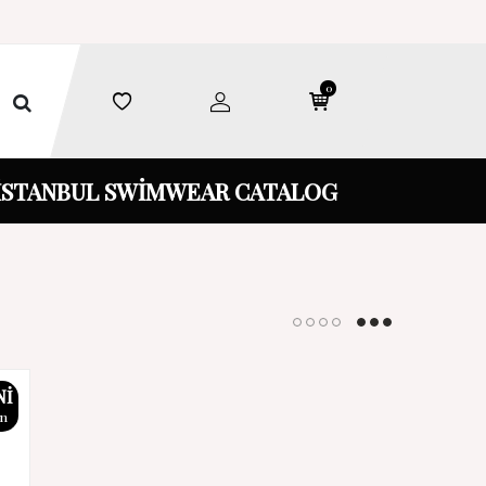
0
İSTANBUL SWİMWEAR CATALOG
NI
ün