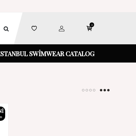
0
İSTANBUL SWİMWEAR CATALOG
NI
ün