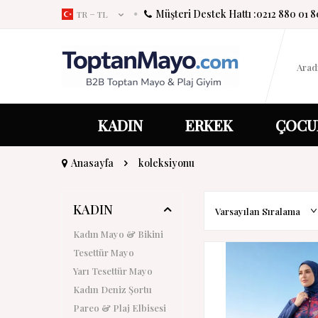
Müşteri Destek Hattı :
0212 880 01 8
TR − TL
KADIN
ERKEK
ÇOCU
Anasayfa
koleksiyonu
KADIN
Kadın Mayo & Bikini
Tesettür Mayo
Yarı Tesettür Mayo
Kadın Deniz Şortu
Pareo & Plaj Elbisesi