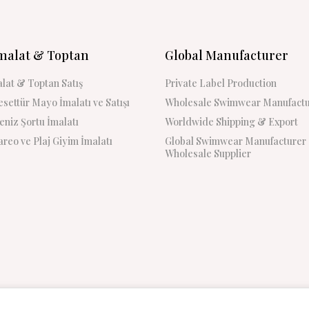
malat & Toptan
Global Manufacturer
lat & Toptan Satış
Private Label Production
settür Mayo İmalatı ve Satışı
Wholesale Swimwear Manufactu
niz Şortu İmalatı
Worldwide Shipping & Export
reo ve Plaj Giyim İmalatı
Global Swimwear Manufacturer
Wholesale Supplier