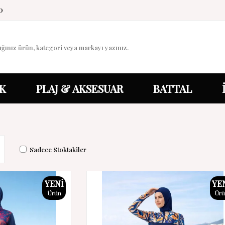
0
K
PLAJ & AKSESUAR
BATTAL
Sadece Stoktakiler
YENI
YE
Ürün
Ür