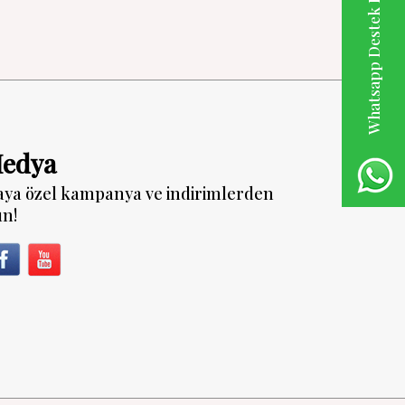
Whatsapp Destek Hattı
Medya
aya özel kampanya ve indirimlerden
un!