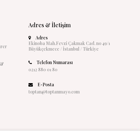
Adres & İletişim
Adres
Ekinoba Mah.Fevzi Çakmak Cad. no 49/1
rer
Büyükçekmece / İstanbul / Türkiye
Telefon Numarası
 &
0212 880 01 80
E-Posta
toptan@toptanmayo.com