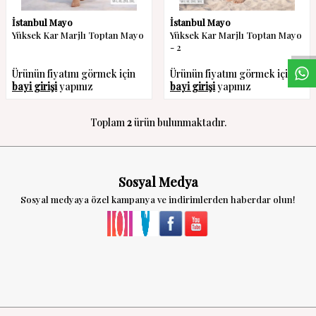
W
h
a
s
a
p
p
D
e
s
t
e
H
a
t
t
İstanbul Mayo
İstanbul Mayo
Yüksek Kar Marjlı Toptan Mayo
Yüksek Kar Marjlı Toptan Mayo
- 2
Ürünün fiyatını görmek için
Ürünün fiyatını görmek için
bayi girişi
yapınız
bayi girişi
yapınız
Toplam
2
ürün bulunmaktadır.
Sosyal Medya
Sosyal medyaya özel kampanya ve indirimlerden haberdar olun!