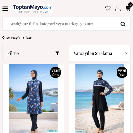
0
Anasayfa
kar
Filtre
YENI
YENI
Ürün
Ürün