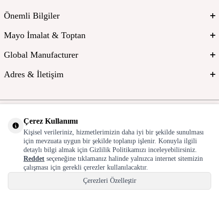
Önemli Bilgiler
Mayo İmalat & Toptan
Global Manufacturer
Adres & İletişim
Çerez Kullanımı
Kişisel verileriniz, hizmetlerimizin daha iyi bir şekilde sunulması
için mevzuata uygun bir şekilde toplanıp işlenir. Konuyla ilgili
detaylı bilgi almak için Gizlilik Politikamızı inceleyebilirsiniz.
T
-Soft
E-Ticaret
Sistemleriyle Hazırlanmıştır.
Reddet
seçeneğine tıklamanız halinde yalnızca internet sitemizin
çalışması için gerekli çerezler kullanılacaktır.
Çerezleri Özelleştir
Hepsini Kabul Et