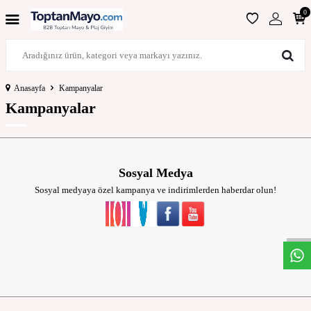
0
Anasayfa
Kampanyalar
Kampanyalar
Sosyal Medya
Sosyal medyaya özel kampanya ve indirimlerden haberdar olun!
W
h
t
s
a
p
p
D
e
s
t
e
H
a
t
t