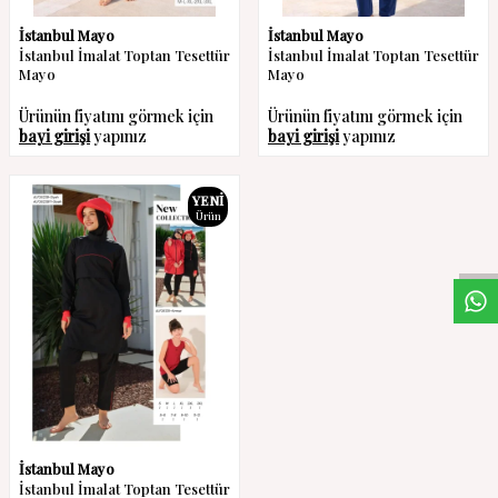
İstanbul Mayo
İstanbul Mayo
İstanbul İmalat Toptan Tesettür
İstanbul İmalat Toptan Tesettür
Mayo
Mayo
Ürünün fiyatını görmek için
Ürünün fiyatını görmek için
bayi girişi
yapınız
bayi girişi
yapınız
W
h
a
s
a
p
p
D
e
s
t
e
H
a
t
t
YENI
Ürün
İstanbul Mayo
İstanbul İmalat Toptan Tesettür