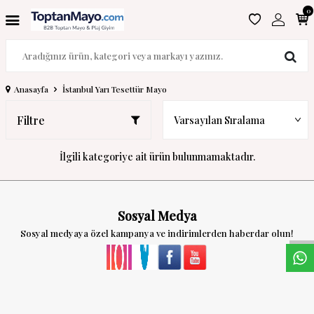
0
Anasayfa
İstanbul Yarı Tesettür Mayo
Filtre
İlgili kategoriye ait ürün bulunmamaktadır.
W
h
a
s
a
p
p
D
e
s
t
e
H
a
t
t
Sosyal Medya
Sosyal medyaya özel kampanya ve indirimlerden haberdar olun!