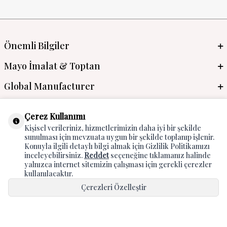
Önemli Bilgiler
Mayo İmalat & Toptan
Global Manufacturer
Adres & İletişim
Çerez Kullanımı
Kişisel verileriniz, hizmetlerimizin daha iyi bir şekilde
sunulması için mevzuata uygun bir şekilde toplanıp işlenir.
Konuyla ilgili detaylı bilgi almak için Gizlilik Politikamızı
inceleyebilirsiniz.
Reddet
seçeneğine tıklamanız halinde
yalnızca internet sitemizin çalışması için gerekli çerezler
kullanılacaktır.
Çerezleri Özelleştir
T
-Soft
E-Ticaret
Sistemleriyle Hazırlanmıştır.
Hepsini Kabul Et