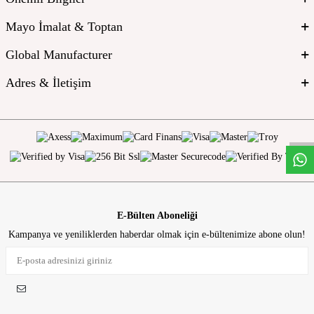
Mayo İmalat & Toptan
Global Manufacturer
Adres & İletişim
W
h
t
s
a
p
p
D
e
s
t
e
H
a
t
t
E-Bülten Aboneliği
Kampanya ve yeniliklerden haberdar olmak için e-bültenimize abone olun!