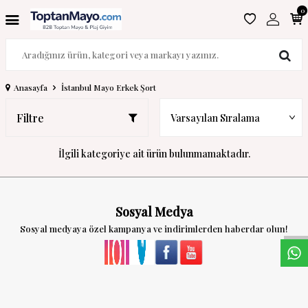
0
Anasayfa
İstanbul Mayo Erkek Şort
Filtre
İlgili kategoriye ait ürün bulunmamaktadır.
W
h
a
s
a
p
p
D
e
s
t
e
H
a
t
t
Sosyal Medya
Sosyal medyaya özel kampanya ve indirimlerden haberdar olun!