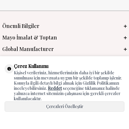
Önemli Bilgiler
Mayo İmalat & Toptan
Global Manufacturer
Adres & İletişim
Çerez Kullanımı
Kişisel verileriniz, hizmetlerimizin daha iyi bir şekilde
sunulması için mevzuata uygun bir şekilde toplanıp işlenir.
Konuyla ilgili detaylı bilgi almak için Gizlilik Politikamızı
inceleyebilirsiniz.
Reddet
seçeneğine tıklamanız halinde
yalnızca internet sitemizin çalışması için gerekli çerezler
kullanılacaktır.
Çerezleri Özelleştir
T
-Soft
E-Ticaret
Sistemleriyle Hazırlanmıştır.
Hepsini Kabul Et