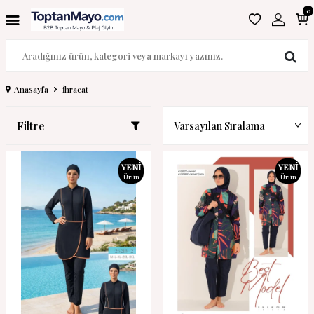
0
Anasayfa
i̇hracat
Filtre
YENI
YENI
Ürün
Ürün