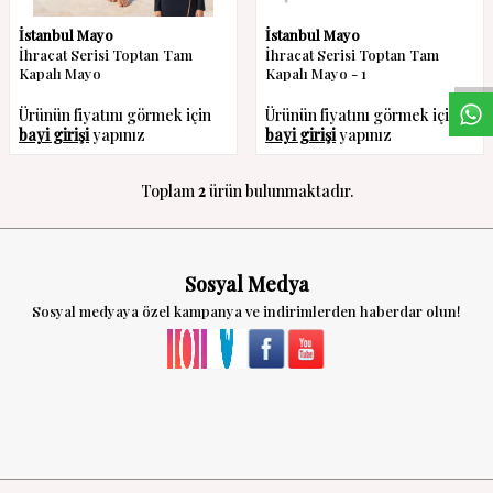
W
h
a
s
a
p
p
D
e
s
t
e
H
a
t
t
İstanbul Mayo
İstanbul Mayo
İhracat Serisi Toptan Tam
İhracat Serisi Toptan Tam
Kapalı Mayo
Kapalı Mayo - 1
Ürünün fiyatını görmek için
Ürünün fiyatını görmek için
bayi girişi
yapınız
bayi girişi
yapınız
Toplam
2
ürün bulunmaktadır.
Sosyal Medya
Sosyal medyaya özel kampanya ve indirimlerden haberdar olun!